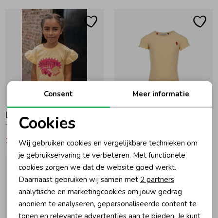
Ondergoed
Blouses
Regenkleding &-laarzen
Blazers & Gilets
Zomeraccessoires
Leggings
Consent
Meer informatie
-50% korting
-50% korting
Kledingaccessoires
Boxpakjes
Looxs Little
Looxs Little
Cookies
T-shirt met ruffles 534 Banana Shake
T-shirt 534 Banana Shake
Noodzakelijke cookies
14,97
29,95
14,97
29,95
Wij gebruiken cookies en vergelijkbare technieken om
Beenmode
Rompers
Personalisatie cookies
je gebruikservaring te verbeteren. Met functionele
cookies zorgen we dat de website goed werkt.
Analytische cookies
Ondergoed
Daarnaast gebruiken wij samen met
2 partners
Marketing cookies
analytische en marketingcookies om jouw gedrag
anoniem te analyseren, gepersonaliseerde content te
Regenkleding &-laarzen
tonen en relevante advertenties aan te bieden. Je kunt