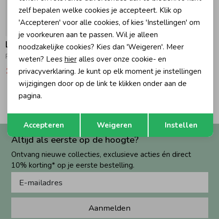
zelf bepalen welke cookies je accepteert. Klik op
Zomeraccessoires
'Accepteren' voor alle cookies, of kies 'Instellingen' om
-50% korting
je voorkeuren aan te passen. Wil je alleen
Looxs Little
noodzakelijke cookies? Kies dan 'Weigeren'. Meer
Kledingaccessoires
Rib Top 094 Graphite
weten? Lees
hier
alles over onze cookie- en
17,47
34,95
privacyverklaring. Je kunt op elk moment je instellingen
wijzigingen door op de link te klikken onder aan de
Beenmode
2
pagina.
Filters
Opslaan
Terug
Winteraccessoires
Accepteren
Weigeren
Instellen
Altijd als eerste op de hoogte?
Ontvang nieuwe collecties, exclusieve acties én direct
10% korting* op je eerste bestelling.
Aanmelden