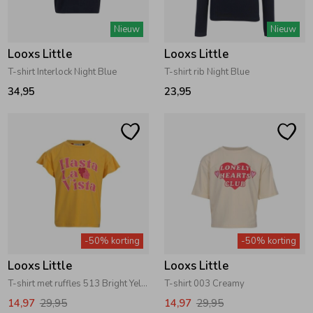
Zwemkleding
Zwemkleding
Cadeaubonnen
Winterjassen
Zwemvesten & Zwembandjes
Winterjassen
Nieuw
Nieuw
Looxs Little
Looxs Little
Jassen
Jassen
Haaraccessoires
Zomerjassen
Zomerjassen
T-shirt Interlock Night Blue
T-shirt rib Night Blue
34,95
23,95
Vesten
Vesten
Kledingaccessoires
Overhemden
Overhemden
Babyaccessoires
Colberts & Gilets
Jurken
Verzorgingsproducten
-50% korting
-50% korting
Boxpakjes
Rokken & Skorts
Beenmode
Looxs Little
Looxs Little
T-shirt met ruffles 513 Bright Yellow
T-shirt 003 Creamy
Rompers
Jumpsuits
Winteraccessoires
14,97
29,95
14,97
29,95