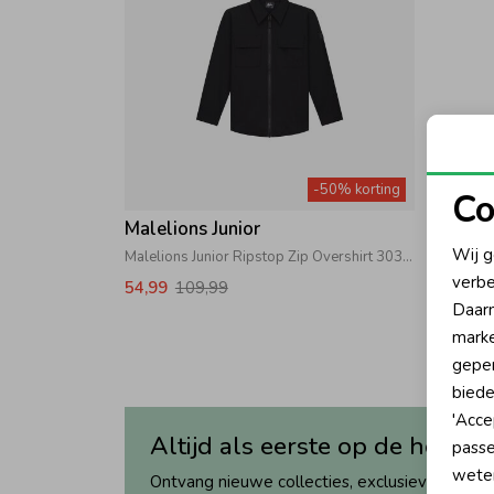
-50% korting
Co
Malelions Junior
N
Wij g
Malelions Junior Ripstop Zip Overshirt 303 Navy
verbe
54,99
109,99
A
Daarn
marke
geper
biede
'Acce
Altijd als eerste op de hoogte
passe
wete
Ontvang nieuwe collecties, exclusieve acties 