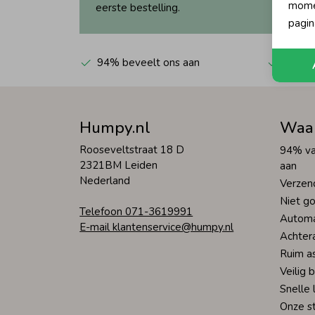
momen
eerste bestelling.
pagin
94% beveelt ons aan
Automa
Humpy.nl
Waa
Rooseveltstraat 18 D
94% va
2321BM Leiden
aan
Nederland
Verzen
Niet go
Telefoon 071-3619991
Automa
E-mail klantenservice@humpy.nl
Achter
Ruim a
Veilig 
Snelle 
Onze s