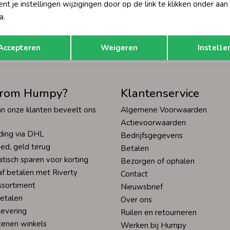
t je instellingen wijzigingen door op de link te klikken onder aan
Hoe we met je data omgaan? Bek
a.
Opslaan
Terug
tisch sparen voor korting
Wij scoren een 9,4 op
Accepteren
Weigeren
Instelle
rom Humpy?
Klantenservice
n onze klanten beveelt ons
Algemene Voorwaarden
Actievoorwaarden
ding via DHL
Bedrijfsgegevens
ed, geld terug
Betalen
tisch sparen voor korting
Bezorgen of ophalen
af betalen met Riverty
Contact
ssortiment
Nieuwsbrief
betalen
Over ons
levering
Ruilen en retourneren
tenen winkels
Werken bij Humpy