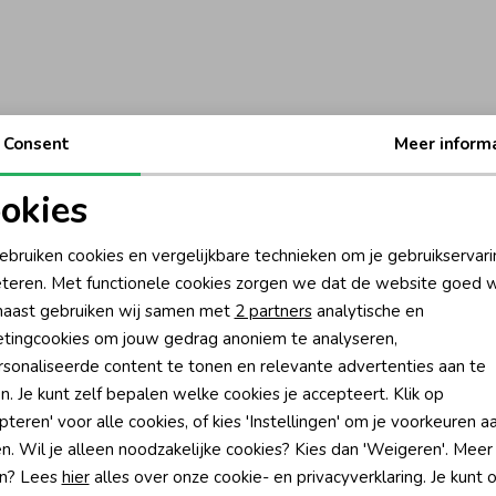
Consent
Meer inform
okies
oodzakelijke cookies
Personalisatie cookies
ebruiken cookies en vergelijkbare technieken om je gebruikservari
teren. Met functionele cookies zorgen we dat de website goed w
nalytische cookies
Marketing cookies
aast gebruiken wij samen met
2 partners
analytische en
tingcookies om jouw gedrag anoniem te analyseren,
sonaliseerde content te tonen en relevante advertenties aan te
n. Je kunt zelf bepalen welke cookies je accepteert. Klik op
pteren' voor alle cookies, of kies 'Instellingen' om je voorkeuren a
?
n. Wil je alleen noodzakelijke cookies? Kies dan 'Weigeren'. Meer
n? Lees
hier
alles over onze cookie- en privacyverklaring. Je kunt 
én direct 10% korting* op je