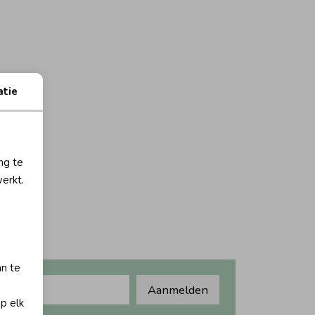
atie
ng te
erkt.
an te
Aanmelden
op elk