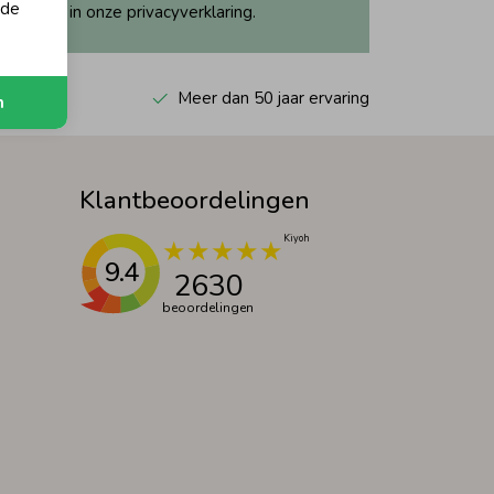
 de
ijk dit in onze privacyverklaring.
 Kiyoh
Meer dan 50 jaar ervaring
n
Klantbeoordelingen
9.4
2630
beoordelingen