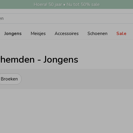
Hoera! 50 jaar • Nu tot 50% sale
Jongens
Meisjes
Accessoires
Schoenen
Sale
erhemden - Jongens
Broeken