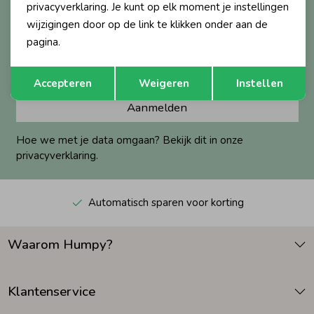
privacyverklaring. Je kunt op elk moment je instellingen
Altijd als eerste op de hoogte?
wijzigingen door op de link te klikken onder aan de
Ontvang nieuwe collecties, exclusieve acties én direct
Zomeraccessoires
pagina.
10% korting* op je eerste bestelling.
Opslaan
Terug
Kledingaccessoires
Accepteren
Weigeren
Instellen
Aanmelden
Beenmode
Hoe we met je data omgaan? Bekijk dit in onze
privacyverklaring.
Winteraccessoires
Automatisch sparen voor korting
Waarom Humpy?
Klantenservice