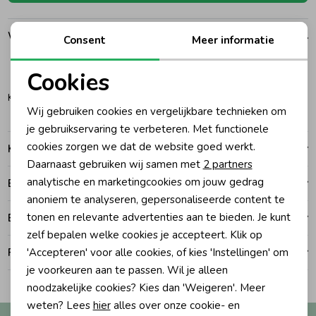
Ondergoed
Blouses
Winkelvoorraad
Consent
Meer informatie
Regenkleding &-laarzen
Blazers & Gilets
Cookies
140
Noodzakelijke cookies
Katwijk
Wij gebruiken cookies en vergelijkbare technieken om
Zomeraccessoires
Leggings
Personalisatie cookies
je gebruikservaring te verbeteren. Met functionele
cookies zorgen we dat de website goed werkt.
Kenmerken
Analytische cookies
Daarnaast gebruiken wij samen met
2 partners
Kledingaccessoires
Boxpakjes
Marketing cookies
analytische en marketingcookies om jouw gedrag
Betalen
anoniem te analyseren, gepersonaliseerde content te
Beenmode
Rompers
tonen en relevante advertenties aan te bieden. Je kunt
Bezorgen of ophalen
zelf bepalen welke cookies je accepteert. Klik op
'Accepteren' voor alle cookies, of kies 'Instellingen' om
Ruilen en retouren
Ondergoed
je voorkeuren aan te passen. Wil je alleen
noodzakelijke cookies? Kies dan 'Weigeren'. Meer
Regenkleding &-laarzen
weten? Lees
hier
alles over onze cookie- en