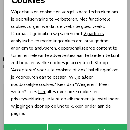
Cookies
Noodzakelijke cookies
Wij gebruiken cookies en vergelijkbare technieken om
Zomeraccessoires
Personalisatie cookies
je gebruikservaring te verbeteren. Met functionele
cookies zorgen we dat de website goed werkt.
Analytische cookies
Kledingaccessoires
Daarnaast gebruiken wij samen met
2 partners
Marketing cookies
analytische en marketingcookies om jouw gedrag
anoniem te analyseren, gepersonaliseerde content te
Beenmode
tonen en relevante advertenties aan te bieden. Je kunt
Minymo
Minymo
zelf bepalen welke cookies je accepteert. Klik op
Maillot - solid 200 Offwhite
Maillot - solid 106 Black
Winteraccessoires
'Accepteren' voor alle cookies, of kies 'Instellingen' om
12,50
12,50
je voorkeuren aan te passen. Wil je alleen
noodzakelijke cookies? Kies dan 'Weigeren'. Meer
weten? Lees
hier
alles over onze cookie- en
privacyverklaring. Je kunt op elk moment je instellingen
wijzigingen door op de link te klikken onder aan de
pagina.
Opslaan
Terug