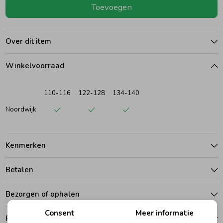
Toevoegen
Ondergoed
Blouses
Over dit item
Regenkleding &-laarzen
Blazers & Gilets
Winkelvoorraad
Zomeraccessoires
Leggings
110-116
122-128
134-140
Noordwijk
Kledingaccessoires
Boxpakjes
Kenmerken
Beenmode
Rompers
Betalen
Ondergoed
Bezorgen of ophalen
Consent
Meer informatie
Regenkleding &-laarzen
Ruilen en retouren