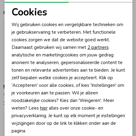
Cookies
Gerelateerde producten
Zomeraccessoires
Noodzakelijke cookies
Wij gebruiken cookies en vergelijkbare technieken om
Personalisatie cookies
je gebruikservaring te verbeteren. Met functionele
Kledingaccessoires
cookies zorgen we dat de website goed werkt.
Analytische cookies
Daarnaast gebruiken wij samen met
2 partners
Beenmode
Marketing cookies
analytische en marketingcookies om jouw gedrag
anoniem te analyseren, gepersonaliseerde content te
tonen en relevante advertenties aan te bieden. Je kunt
Winteraccessoires
zelf bepalen welke cookies je accepteert. Klik op
'Accepteren' voor alle cookies, of kies 'Instellingen' om
Muchachomalo
Muchachomalo
je voorkeuren aan te passen. Wil je alleen
WK-Special 2-Pack Boxershorts Print/Orange
Boxershorts 3-Pack Black/Blue
noodzakelijke cookies? Kies dan 'Weigeren'. Meer
19,95
28,95
weten? Lees
hier
alles over onze cookie- en
privacyverklaring. Je kunt op elk moment je instellingen
wijzigingen door op de link te klikken onder aan de
pagina.