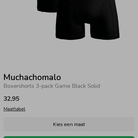
Zwemkleding
Zwemkleding
Cadeaubonnen
Winterjassen
Zwemvesten & Zwembandjes
Winterjassen
Jassen
Jassen
Haaraccessoires
Zomerjassen
Zomerjassen
Vesten
Vesten
Kledingaccessoires
Overhemden
Overhemden
Babyaccessoires
Muchachomalo
Boxershorts 3-pack Game Black Solid
Colberts & Gilets
Jurken
Verzorgingsproducten
32,95
Maattabel
Boxpakjes
Rokken & Skorts
Beenmode
Kies een maat
Rompers
Jumpsuits
Winteraccessoires