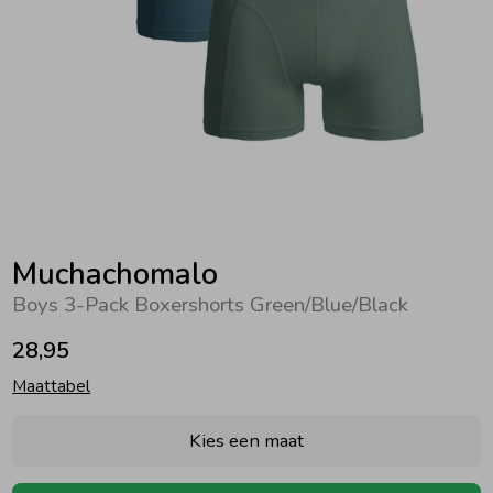
Zwemkleding
Zwemkleding
Cadeaubonnen
Winterjassen
Zwemvesten & Zwembandjes
Winterjassen
Jassen
Jassen
Haaraccessoires
Zomerjassen
Zomerjassen
Vesten
Vesten
Kledingaccessoires
Overhemden
Overhemden
Babyaccessoires
Muchachomalo
Boys 3-Pack Boxershorts Green/Blue/Black
Colberts & Gilets
Jurken
Verzorgingsproducten
28,95
Maattabel
Boxpakjes
Rokken & Skorts
Beenmode
Kies een maat
Rompers
Jumpsuits
Winteraccessoires