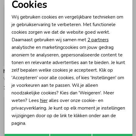
Cookies
Noodzakelijke cookies
Zomeraccessoires
Wij gebruiken cookies en vergelijkbare technieken om
Personalisatie cookies
je gebruikservaring te verbeteren. Met functionele
cookies zorgen we dat de website goed werkt.
Kledingaccessoires
Analytische cookies
Daarnaast gebruiken wij samen met
2 partners
Marketing cookies
analytische en marketingcookies om jouw gedrag
Beenmode
anoniem te analyseren, gepersonaliseerde content te
tonen en relevante advertenties aan te bieden. Je kunt
zelf bepalen welke cookies je accepteert. Klik op
Muchachomalo
Muchachomalo
Winteraccessoires
'Accepteren' voor alle cookies, of kies 'Instellingen' om
WK-Special 2-Pack Boxershorts Print/Orange
Boxershorts 3-Pack Green
je voorkeuren aan te passen. Wil je alleen
19,95
28,95
noodzakelijke cookies? Kies dan 'Weigeren'. Meer
weten? Lees
hier
alles over onze cookie- en
privacyverklaring. Je kunt op elk moment je instellingen
wijzigingen door op de link te klikken onder aan de
pagina.
Opslaan