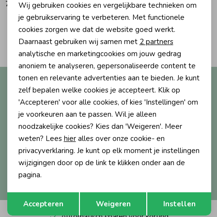
75,00
Wij gebruiken cookies en vergelijkbare technieken om
Personalisatie cookies
je gebruikservaring te verbeteren. Met functionele
Ondergoed
Blouses
cookies zorgen we dat de website goed werkt.
Analytische cookies
2
Filters
Daarnaast gebruiken wij samen met
2 partners
Regenkleding &-laarzen
Blazers & Gilets
Marketing cookies
analytische en marketingcookies om jouw gedrag
anoniem te analyseren, gepersonaliseerde content te
tonen en relevante advertenties aan te bieden. Je kunt
Altijd als eerste op de hoogte?
Zomeraccessoires
Leggings
zelf bepalen welke cookies je accepteert. Klik op
Ontvang nieuwe collecties, exclusieve acties én direct
'Accepteren' voor alle cookies, of kies 'Instellingen' om
10% korting* op je eerste bestelling.
Kledingaccessoires
Boxpakjes
je voorkeuren aan te passen. Wil je alleen
noodzakelijke cookies? Kies dan 'Weigeren'. Meer
weten? Lees
hier
alles over onze cookie- en
Beenmode
Rompers
Aanmelden
privacyverklaring. Je kunt op elk moment je instellingen
wijzigingen door op de link te klikken onder aan de
Hoe we met je data omgaan? Bekijk dit in onze
pagina.
Ondergoed
privacyverklaring.
Opslaan
Terug
Accepteren
Weigeren
Instellen
Regenkleding &-laarzen
Automatisch sparen voor korting