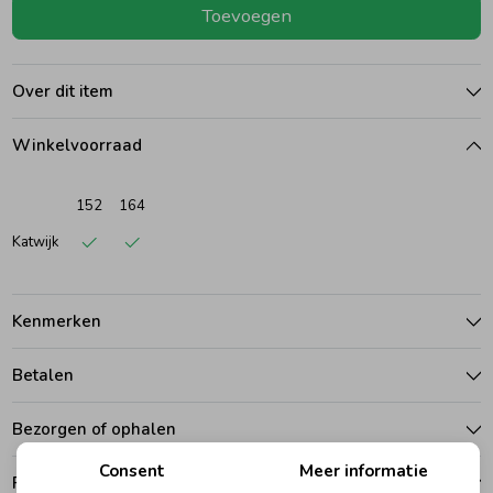
Toevoegen
Ondergoed
Blouses
Over dit item
Regenkleding &-laarzen
Blazers & Gilets
Winkelvoorraad
Zomeraccessoires
Leggings
152
164
Katwijk
Kledingaccessoires
Boxpakjes
Kenmerken
Beenmode
Rompers
Betalen
Ondergoed
Bezorgen of ophalen
Consent
Meer informatie
Regenkleding &-laarzen
Ruilen en retouren