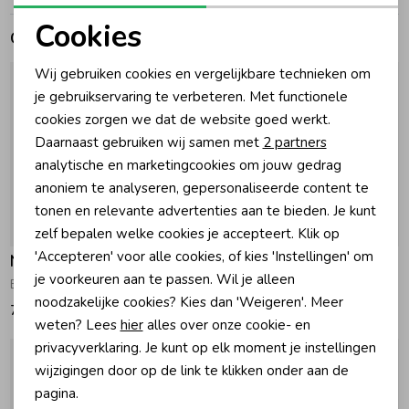
Cookies
Gerelateerde producten
Zomeraccessoires
Noodzakelijke cookies
Wij gebruiken cookies en vergelijkbare technieken om
Personalisatie cookies
je gebruikservaring te verbeteren. Met functionele
Kledingaccessoires
cookies zorgen we dat de website goed werkt.
Analytische cookies
Daarnaast gebruiken wij samen met
2 partners
Beenmode
Marketing cookies
analytische en marketingcookies om jouw gedrag
anoniem te analyseren, gepersonaliseerde content te
tonen en relevante advertenties aan te bieden. Je kunt
Winteraccessoires
Nieuw
Nieuw
zelf bepalen welke cookies je accepteert. Klik op
'Accepteren' voor alle cookies, of kies 'Instellingen' om
Nik&Nik
Nik&Nik
je voorkeuren aan te passen. Wil je alleen
Elody Sports Broek Kit
Eveline Rib Flared Broek Dark Chocolate
noodzakelijke cookies? Kies dan 'Weigeren'. Meer
75,00
65,00
weten? Lees
hier
alles over onze cookie- en
privacyverklaring. Je kunt op elk moment je instellingen
wijzigingen door op de link te klikken onder aan de
pagina.