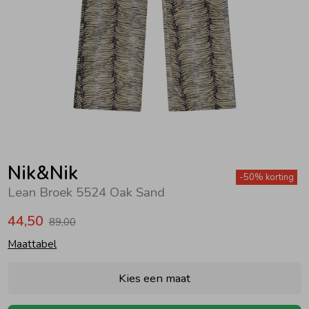
Zwemkleding
Zwemkleding
Cadeaubonnen
Winterjassen
Zwemvesten & Zwembandjes
Winterjassen
Jassen
Jassen
Haaraccessoires
Zomerjassen
Zomerjassen
Vesten
Vesten
Kledingaccessoires
Overhemden
Overhemden
Babyaccessoires
Nik&Nik
-50% korting
Lean Broek 5524 Oak Sand
Colberts & Gilets
Jurken
Verzorgingsproducten
44,50
89,00
Maattabel
Boxpakjes
Rokken & Skorts
Beenmode
Kies een maat
Rompers
Jumpsuits
Winteraccessoires