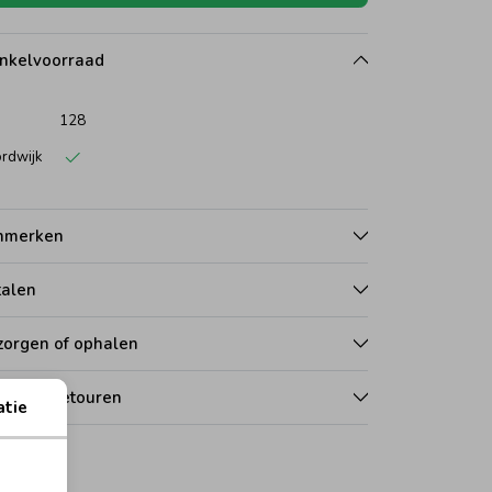
nkelvoorraad
128
rdwijk
nmerken
talen
zorgen of ophalen
len en retouren
atie