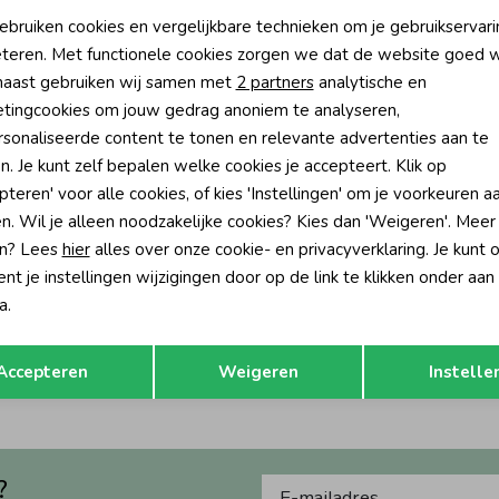
oodzakelijke cookies
Personalisatie cookies
ebruiken cookies en vergelijkbare technieken om je gebruikservari
teren. Met functionele cookies zorgen we dat de website goed w
nalytische cookies
Marketing cookies
aast gebruiken wij samen met
2 partners
analytische en
tingcookies om jouw gedrag anoniem te analyseren,
sonaliseerde content te tonen en relevante advertenties aan te
n. Je kunt zelf bepalen welke cookies je accepteert. Klik op
pteren' voor alle cookies, of kies 'Instellingen' om je voorkeuren a
n. Wil je alleen noodzakelijke cookies? Kies dan 'Weigeren'. Meer
n? Lees
hier
alles over onze cookie- en privacyverklaring. Je kunt 
-50% korting
t je instellingen wijzigingen door op de link te klikken onder aan
ik
a.
oek 7887 Blue Iris
Opslaan
Terug
62,00
Accepteren
Weigeren
Instelle
?