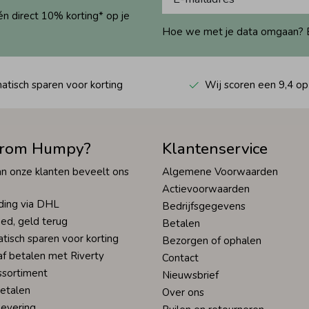
én direct 10% korting* op je
Hoe we met je data omgaan? Bek
tisch sparen voor korting
Wij scoren een 9,4 op
rom Humpy?
Klantenservice
n onze klanten beveelt ons
Algemene Voorwaarden
Actievoorwaarden
ding via DHL
Bedrijfsgegevens
ed, geld terug
Betalen
tisch sparen voor korting
Bezorgen of ophalen
af betalen met Riverty
Contact
ssortiment
Nieuwsbrief
betalen
Over ons
levering