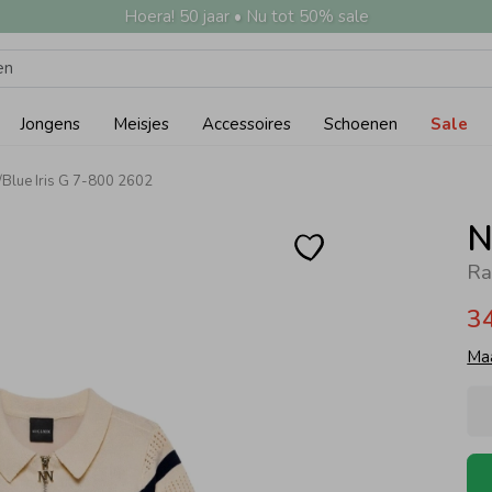
Hoera! 50 jaar • Nu tot 50% sale
Jongens
Meisjes
Accessoires
Schoenen
Sale
/Blue Iris G 7-800 2602
N
Ra
3
Ma