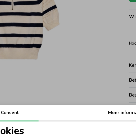
Wi
Noo
Ke
Be
Be
Rui
Consent
Meer inform
okies