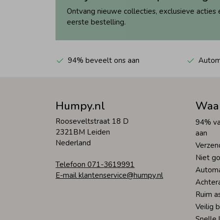
Ontvang nieuwe collecties, exclusieve acties 
eerste bestelling.
94% beveelt ons aan
Automa
Humpy.nl
Waa
Rooseveltstraat 18 D
94% va
2321BM Leiden
aan
Nederland
Verzen
Niet go
Telefoon 071-3619991
Automa
E-mail klantenservice@humpy.nl
Achter
Ruim a
Veilig 
Snelle 