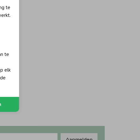
ng te
erkt.
an te
op elk
 de
n
Aanmelden