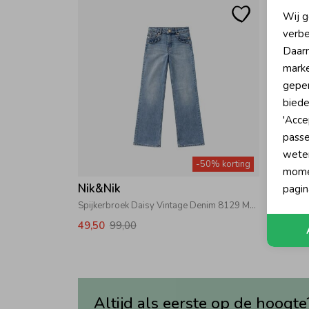
N
Wij g
verbe
A
Daarn
marke
geper
biede
'Acce
passe
wete
-50% korting
momen
Nik&Nik
Nik&N
pagin
Spijkerbroek Daisy Vintage Denim 8129 Medium Vintage Blue
Milly Br
49,50
99,00
31,00
Altijd als eerste op de hoogte