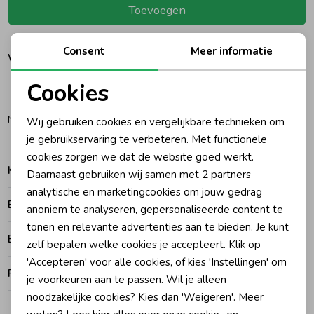
Toevoegen
Ondergoed
Blouses
Consent
Meer informatie
Winkelvoorraad
Regenkleding &-laarzen
Blazers & Gilets
Cookies
128
164
Noodzakelijke cookies
Zomeraccessoires
Leggings
Noordwijk
Wij gebruiken cookies en vergelijkbare technieken om
Personalisatie cookies
je gebruikservaring te verbeteren. Met functionele
cookies zorgen we dat de website goed werkt.
Analytische cookies
Kledingaccessoires
Boxpakjes
Kenmerken
Daarnaast gebruiken wij samen met
2 partners
Marketing cookies
analytische en marketingcookies om jouw gedrag
Betalen
Beenmode
Rompers
anoniem te analyseren, gepersonaliseerde content te
tonen en relevante advertenties aan te bieden. Je kunt
Bezorgen of ophalen
zelf bepalen welke cookies je accepteert. Klik op
Ondergoed
'Accepteren' voor alle cookies, of kies 'Instellingen' om
Ruilen en retouren
je voorkeuren aan te passen. Wil je alleen
noodzakelijke cookies? Kies dan 'Weigeren'. Meer
Regenkleding &-laarzen