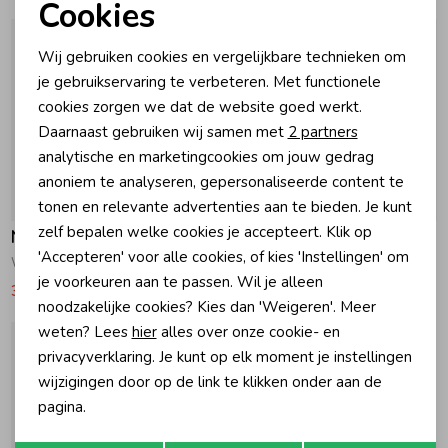
Cookies
Noodzakelijke cookies
Zomeraccessoires
Wij gebruiken cookies en vergelijkbare technieken om
Personalisatie cookies
je gebruikservaring te verbeteren. Met functionele
cookies zorgen we dat de website goed werkt.
Kledingaccessoires
Analytische cookies
Daarnaast gebruiken wij samen met
2 partners
Marketing cookies
analytische en marketingcookies om jouw gedrag
Beenmode
anoniem te analyseren, gepersonaliseerde content te
-50% korting
-50% korting
tonen en relevante advertenties aan te bieden. Je kunt
zelf bepalen welke cookies je accepteert. Klik op
Nik&Nik
Nik&Nik
Winteraccessoires
'Accepteren' voor alle cookies, of kies 'Instellingen' om
Weva Skort 7069 Skyway
Weva Jacket 7069 Skyway
je voorkeuren aan te passen. Wil je alleen
31,00
62,00
44,50
89,00
noodzakelijke cookies? Kies dan 'Weigeren'. Meer
weten? Lees
hier
alles over onze cookie- en
privacyverklaring. Je kunt op elk moment je instellingen
wijzigingen door op de link te klikken onder aan de
pagina.