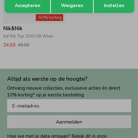
Opslaan
Terug
Accepteren
Weigeren
Instellen
-50% korting
Nik&Nik
Eef Rib Top 2000 Off White
24,50
49,00
Altijd als eerste op de hoogte?
Ontvang nieuwe collecties, exclusieve acties én direct
10% korting* op je eerste bestelling.
Aanmelden
Hoe we met je data omgaan? Bekijk dit in onze