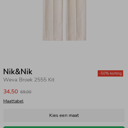
Zwemkleding
Zwemkleding
Cadeaubonnen
Winterjassen
Zwemvesten & Zwembandjes
Winterjassen
Jassen
Jassen
Haaraccessoires
Zomerjassen
Zomerjassen
Vesten
Vesten
Kledingaccessoires
Overhemden
Overhemden
Babyaccessoires
Nik&Nik
-50% korting
Weva Broek 2555 Kit
Colberts & Gilets
Jurken
Verzorgingsproducten
34,50
69,00
Maattabel
Boxpakjes
Rokken & Skorts
Beenmode
Kies een maat
Rompers
Jumpsuits
Winteraccessoires