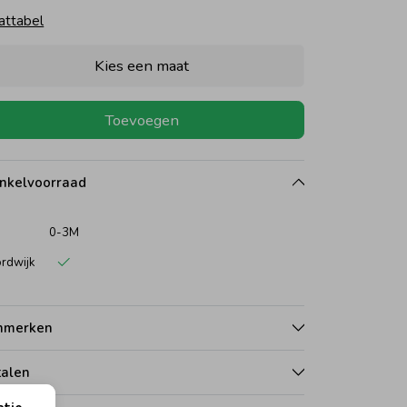
attabel
Kies een maat
Toevoegen
nkelvoorraad
0-3M
rdwijk
nmerken
talen