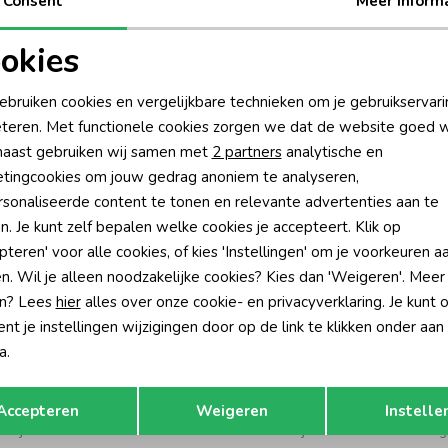
Consent
Meer inform
Be
okies
Rui
oodzakelijke cookies
Personalisatie cookies
ebruiken cookies en vergelijkbare technieken om je gebruikservari
teren. Met functionele cookies zorgen we dat de website goed w
nalytische cookies
Marketing cookies
aast gebruiken wij samen met
2 partners
analytische en
tingcookies om jouw gedrag anoniem te analyseren,
sonaliseerde content te tonen en relevante advertenties aan te
n. Je kunt zelf bepalen welke cookies je accepteert. Klik op
pteren' voor alle cookies, of kies 'Instellingen' om je voorkeuren a
n. Wil je alleen noodzakelijke cookies? Kies dan 'Weigeren'. Meer
n? Lees
hier
alles over onze cookie- en privacyverklaring. Je kunt 
t je instellingen wijzigingen door op de link te klikken onder aan
a.
Opslaan
Terug
es
Noppies
Accepteren
Weigeren
Instelle
Mutsje P778 Rose Smoke
Niwot Mutsje P611 Oatmeal Melang