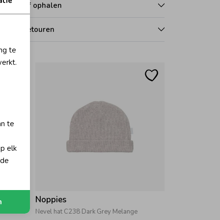
atie
zorgen of ophalen
len en retouren
ng te
erkt.
an te
op elk
 de
Noppies
n
e
Nevel hat C238 Dark Grey Melange