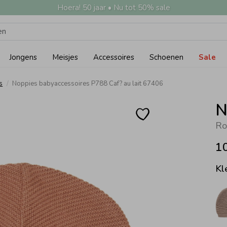
Hoera! 50 jaar • Nu tot 50% sale
Jongens
Meisjes
Accessoires
Schoenen
Sale
s
Noppies babyaccessoires P788 Caf? au lait 67406
N
Ro
1
Kl