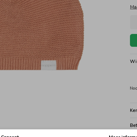
Ma
Wi
Noo
Ke
Be