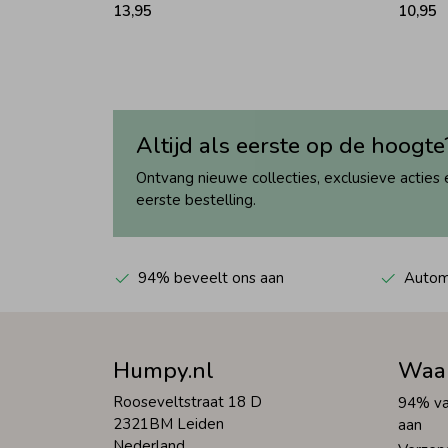
13,95
10,95
Altijd als eerste op de hoogte
Ontvang nieuwe collecties, exclusieve acties 
eerste bestelling.
94% beveelt ons aan
Automa
Humpy.nl
Waa
Rooseveltstraat 18 D
94% va
2321BM Leiden
aan
Nederland