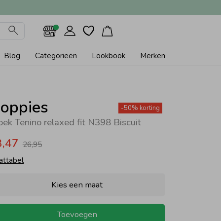
Blog
Categorieën
Lookbook
Merken
oppies
-50% korting
oek Tenino relaxed fit N398 Biscuit
3,47
26,95
attabel
Kies een maat
Toevoegen