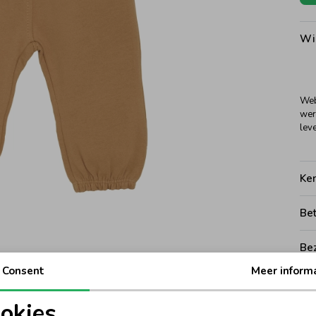
Wi
Web
wer
leve
Ke
Be
Be
Consent
Meer inform
Rui
okies