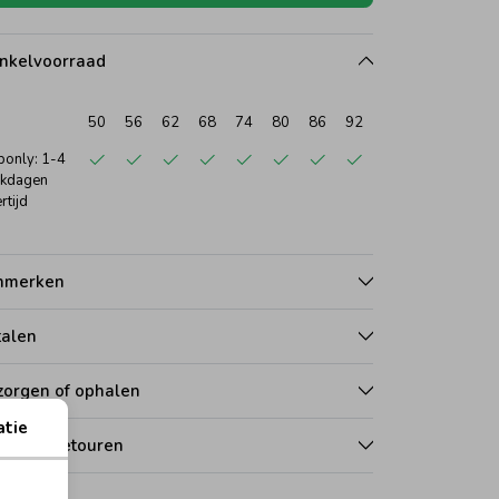
nkelvoorraad
50
56
62
68
74
80
86
92
only: 1-4
kdagen
rtijd
nmerken
talen
zorgen of ophalen
atie
len en retouren