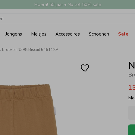
Hoera! 50 jaar • Nu tot 50% sale
Jongens
Meisjes
Accessoires
Schoenen
Sale
s broeken N398 Biscuit 5461129
N
Br
1
Ma