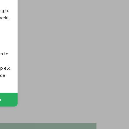
ng te
erkt.
an te
op elk
 de
n