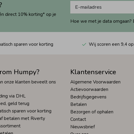
?
én direct 10% korting* op je
Hoe we met je data omgaan? Bek
tisch sparen voor korting
Wij scoren een 9,4 op
rom Humpy?
Klantenservice
n onze klanten beveelt ons
Algemene Voorwaarden
Actievoorwaarden
ding via DHL
Bedrijfsgegevens
ed, geld terug
Betalen
tisch sparen voor korting
Bezorgen of ophalen
af betalen met Riverty
Contact
ssortiment
Nieuwsbrief
betalen