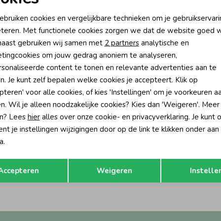
oodzakelijke cookies
Personalisatie cookies
ebruiken cookies en vergelijkbare technieken om je gebruikservari
teren. Met functionele cookies zorgen we dat de website goed w
nalytische cookies
Marketing cookies
aast gebruiken wij samen met
2 partners
analytische en
tingcookies om jouw gedrag anoniem te analyseren,
sonaliseerde content te tonen en relevante advertenties aan te
n. Je kunt zelf bepalen welke cookies je accepteert. Klik op
pteren' voor alle cookies, of kies 'Instellingen' om je voorkeuren a
n. Wil je alleen noodzakelijke cookies? Kies dan 'Weigeren'. Meer
n? Lees
hier
alles over onze cookie- en privacyverklaring. Je kunt 
t je instellingen wijzigingen door op de link te klikken onder aan
a.
Opslaan
Terug
Accepteren
Weigeren
Instelle