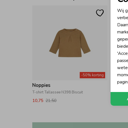
N
Wij g
verbe
A
Daarn
marke
geper
biede
'Acce
passe
wete
momen
-50% korting
pagin
Noppies
T-shirt Tallassee N398 Biscuit
10,75
21,50