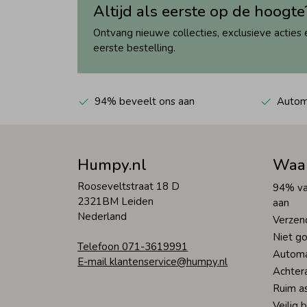
Altijd als eerste op de hoogte
Ontvang nieuwe collecties, exclusieve acties 
eerste bestelling.
94% beveelt ons aan
Automa
Humpy.nl
Waa
Rooseveltstraat 18 D
94% va
2321BM Leiden
aan
Nederland
Verzen
Niet go
Telefoon 071-3619991
Automa
E-mail klantenservice@humpy.nl
Achter
Ruim a
Veilig 