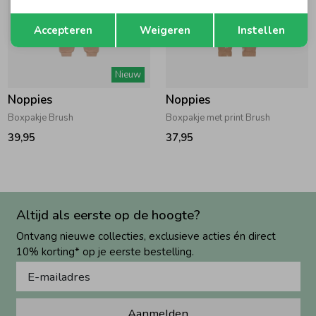
Opslaan
Terug
Accepteren
Weigeren
Instellen
Nieuw
Noppies
Noppies
Boxpakje Brush
Boxpakje met print Brush
39,95
37,95
Altijd als eerste op de hoogte?
Ontvang nieuwe collecties, exclusieve acties én direct
10% korting* op je eerste bestelling.
Aanmelden