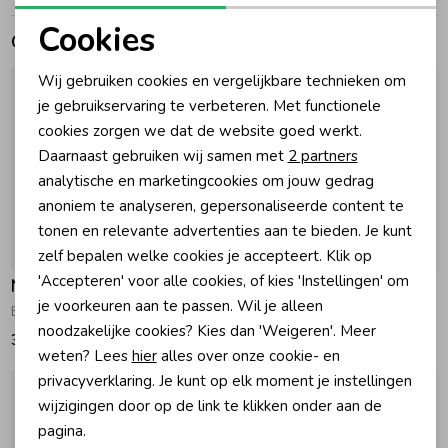
Cookies
Gerelateerde producten
Zomeraccessoires
Noodzakelijke cookies
Wij gebruiken cookies en vergelijkbare technieken om
Personalisatie cookies
je gebruikservaring te verbeteren. Met functionele
Kledingaccessoires
cookies zorgen we dat de website goed werkt.
Analytische cookies
Daarnaast gebruiken wij samen met
2 partners
Beenmode
Marketing cookies
analytische en marketingcookies om jouw gedrag
anoniem te analyseren, gepersonaliseerde content te
tonen en relevante advertenties aan te bieden. Je kunt
Winteraccessoires
Nieuw
Nieuw
zelf bepalen welke cookies je accepteert. Klik op
'Accepteren' voor alle cookies, of kies 'Instellingen' om
Noppies
Noppies
je voorkeuren aan te passen. Wil je alleen
Boxpakje Rose Dust
Boxpakje Antler
noodzakelijke cookies? Kies dan 'Weigeren'. Meer
34,95
35,95
weten? Lees
hier
alles over onze cookie- en
privacyverklaring. Je kunt op elk moment je instellingen
wijzigingen door op de link te klikken onder aan de
pagina.