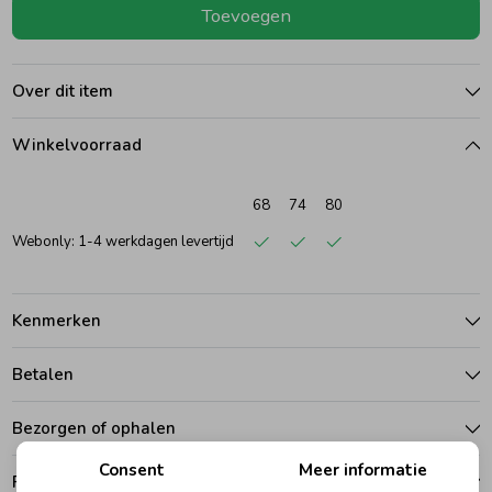
Toevoegen
Ondergoed
Blouses
Over dit item
Regenkleding &-laarzen
Blazers & Gilets
Winkelvoorraad
Zomeraccessoires
Leggings
68
74
80
Webonly: 1-4 werkdagen levertijd
Kledingaccessoires
Boxpakjes
Kenmerken
Beenmode
Rompers
Betalen
Ondergoed
Bezorgen of ophalen
Consent
Meer informatie
Regenkleding &-laarzen
Ruilen en retouren