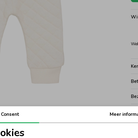
Wi
Web
Ke
Be
Be
Rui
Consent
Meer inform
okies