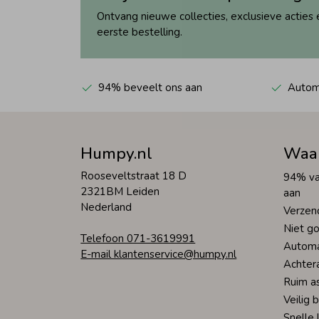
Ontvang nieuwe collecties, exclusieve acties 
eerste bestelling.
94% beveelt ons aan
Automa
Humpy.nl
Waa
Rooseveltstraat 18 D
94% va
2321BM Leiden
aan
Nederland
Verzen
Niet go
Telefoon 071-3619991
Automa
E-mail klantenservice@humpy.nl
Achter
Ruim a
Veilig 
Snelle 