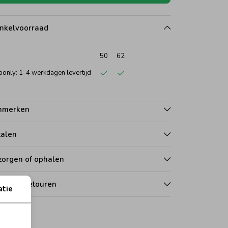
nkelvoorraad
50
62
only: 1-4 werkdagen levertijd
nmerken
talen
zorgen of ophalen
len en retouren
atie