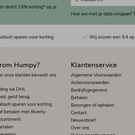
én direct 10% korting* op je
Hoe we met je data omgaan? Bek
tisch sparen voor korting
Wij scoren een 9,4 op
rom Humpy?
Klantenservice
n onze klanten beveelt ons
Algemene Voorwaarden
Actievoorwaarden
ding via DHL
Bedrijfsgegevens
ed, geld terug
Betalen
tisch sparen voor korting
Bezorgen of ophalen
af betalen met Riverty
Contact
ssortiment
Nieuwsbrief
betalen
Over ons
levering