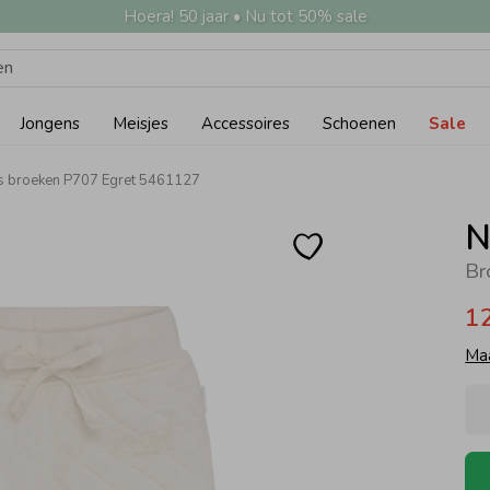
Hoera! 50 jaar • Nu tot 50% sale
Jongens
Meisjes
Accessoires
Schoenen
Sale
s broeken P707 Egret 5461127
N
Br
1
Ma