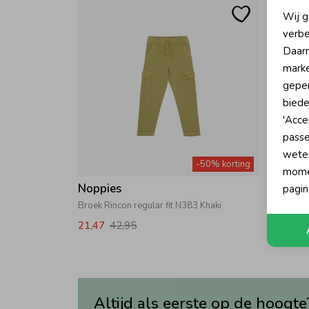
N
Wij g
verbe
A
Daarn
marke
geper
biede
'Acce
passe
wete
-50% korting
momen
Noppies
pagin
Broek Rincon regular fit N383 Khaki
21,47
42,95
Altijd als eerste op de hoogte