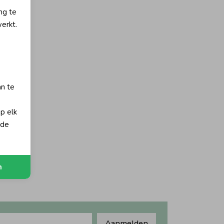
ng te
erkt.
an te
op elk
 de
n
Aanmelden