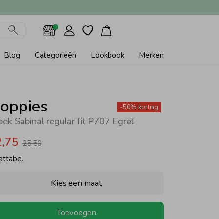
Blog
Categorieën
Lookbook
Merken
oppies
-50% korting
oek Sabinal regular fit P707 Egret
2,75
25,50
attabel
Kies een maat
Toevoegen