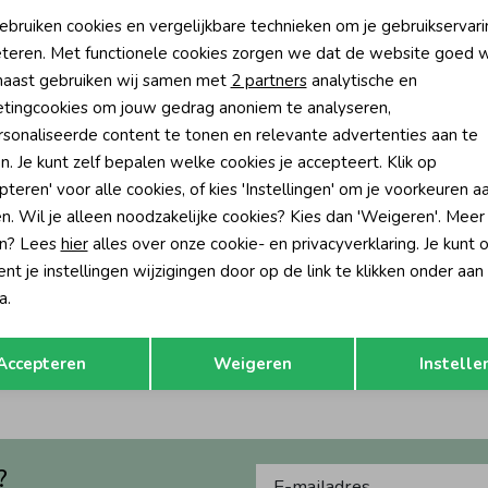
oodzakelijke cookies
Personalisatie cookies
ebruiken cookies en vergelijkbare technieken om je gebruikservari
teren. Met functionele cookies zorgen we dat de website goed w
nalytische cookies
Marketing cookies
aast gebruiken wij samen met
2 partners
analytische en
tingcookies om jouw gedrag anoniem te analyseren,
sonaliseerde content te tonen en relevante advertenties aan te
n. Je kunt zelf bepalen welke cookies je accepteert. Klik op
pteren' voor alle cookies, of kies 'Instellingen' om je voorkeuren a
n. Wil je alleen noodzakelijke cookies? Kies dan 'Weigeren'. Meer
n? Lees
hier
alles over onze cookie- en privacyverklaring. Je kunt 
t je instellingen wijzigingen door op de link te klikken onder aan
a.
Opslaan
Terug
Accepteren
Weigeren
Instelle
?