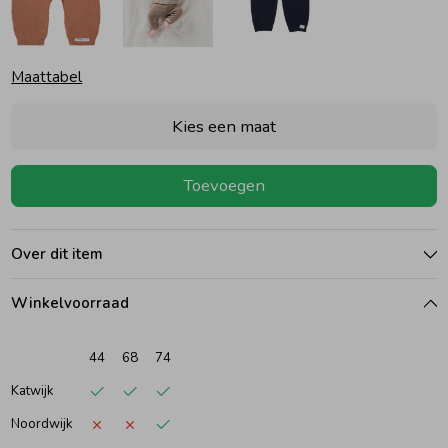
Ondergoed
Blouses
Maattabel
Regenkleding &-laarzen
Blazers & Gilets
Kies een maat
Zomeraccessoires
Leggings
Toevoegen
Kledingaccessoires
Boxpakjes
Over dit item
Beenmode
Rompers
Winkelvoorraad
44
68
74
Ondergoed
Katwijk
Noordwijk
Regenkleding &-laarzen