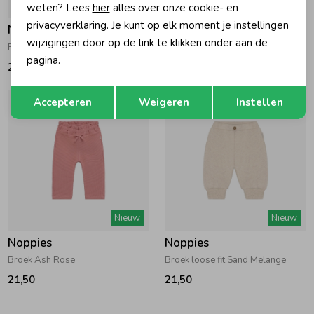
Nieuw
Nieuw
weten? Lees
hier
alles over onze cookie- en
privacyverklaring. Je kunt op elk moment je instellingen
Noppies
Noppies
wijzigingen door op de link te klikken onder aan de
Broek Dusty Cedar
Broek Rose Dust
pagina.
21,50
21,50
Opslaan
Terug
Accepteren
Weigeren
Instellen
Nieuw
Nieuw
Noppies
Noppies
Broek Ash Rose
Broek loose fit Sand Melange
21,50
21,50