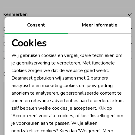
Zomeraccessoires
Kenmerken
Consent
Meer informatie
Betalen
Kledingaccessoires
Cookies
Bezorgen of ophalen
Noodzakelijke cookies
Beenmode
Wij gebruiken cookies en vergelijkbare technieken om
Ruilen en retouren
Personalisatie cookies
je gebruikservaring te verbeteren. Met functionele
cookies zorgen we dat de website goed werkt.
Winteraccessoires
Analytische cookies
Gerelateerde producten
Daarnaast gebruiken wij samen met
2 partners
Marketing cookies
analytische en marketingcookies om jouw gedrag
anoniem te analyseren, gepersonaliseerde content te
tonen en relevante advertenties aan te bieden. Je kunt
zelf bepalen welke cookies je accepteert. Klik op
'Accepteren' voor alle cookies, of kies 'Instellingen' om
je voorkeuren aan te passen. Wil je alleen
noodzakelijke cookies? Kies dan 'Weigeren'. Meer