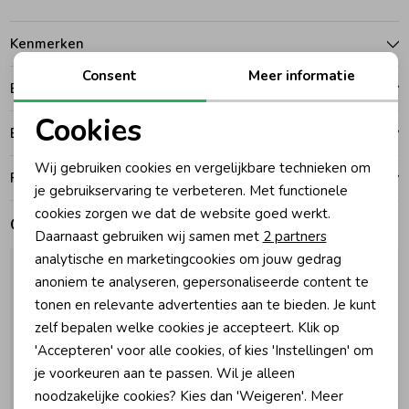
Zomeraccessoires
Kenmerken
Consent
Meer informatie
Betalen
Kledingaccessoires
Cookies
Bezorgen of ophalen
Noodzakelijke cookies
Beenmode
Wij gebruiken cookies en vergelijkbare technieken om
Ruilen en retouren
Personalisatie cookies
je gebruikservaring te verbeteren. Met functionele
cookies zorgen we dat de website goed werkt.
Winteraccessoires
Analytische cookies
Gerelateerde producten
Daarnaast gebruiken wij samen met
2 partners
Marketing cookies
analytische en marketingcookies om jouw gedrag
anoniem te analyseren, gepersonaliseerde content te
tonen en relevante advertenties aan te bieden. Je kunt
zelf bepalen welke cookies je accepteert. Klik op
'Accepteren' voor alle cookies, of kies 'Instellingen' om
je voorkeuren aan te passen. Wil je alleen
noodzakelijke cookies? Kies dan 'Weigeren'. Meer