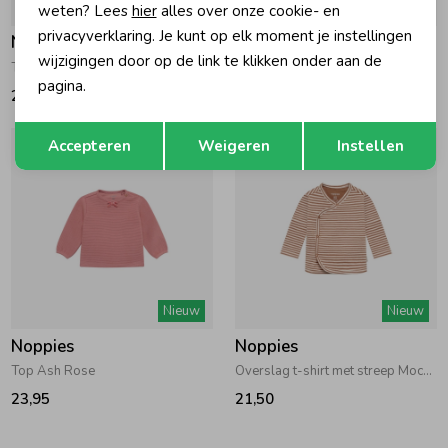
Nieuw
Nieuw
weten? Lees
hier
alles over onze cookie- en
privacyverklaring. Je kunt op elk moment je instellingen
Noppies
Noppies
wijzigingen door op de link te klikken onder aan de
T-shirt longsleeve met print Rose Dust
T-shirt longsleeve Rose Taupe
pagina.
21,50
23,95
Opslaan
Terug
Accepteren
Weigeren
Instellen
Nieuw
Nieuw
Noppies
Noppies
Top Ash Rose
Overslag t-shirt met streep Mocha Mousse
23,95
21,50