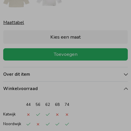
Ondergoed
Blouses
Maattabel
Regenkleding &-laarzen
Blazers & Gilets
Kies een maat
Zomeraccessoires
Leggings
Toevoegen
Kledingaccessoires
Boxpakjes
Over dit item
Beenmode
Rompers
Winkelvoorraad
44
56
62
68
74
Ondergoed
Katwijk
Noordwijk
Regenkleding &-laarzen