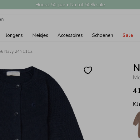
Hoera! 50 jaar • Nu tot 50% sale
Jongens
Meisjes
Accessoires
Schoenen
Sale
166 Navy 24N1112
N
Mo
4
Kl