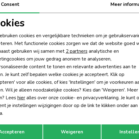
Be
Consent
Meer inform
Be
okies
oodzakelijke cookies
Personalisatie cookies
Rui
ebruiken cookies en vergelijkbare technieken om je gebruikservari
teren. Met functionele cookies zorgen we dat de website goed w
nalytische cookies
Marketing cookies
aast gebruiken wij samen met
2 partners
analytische en
tingcookies om jouw gedrag anoniem te analyseren,
sonaliseerde content te tonen en relevante advertenties aan te
n. Je kunt zelf bepalen welke cookies je accepteert. Klik op
pteren' voor alle cookies, of kies 'Instellingen' om je voorkeuren a
n. Wil je alleen noodzakelijke cookies? Kies dan 'Weigeren'. Meer
n? Lees
hier
alles over onze cookie- en privacyverklaring. Je kunt 
t je instellingen wijzigingen door op de link te klikken onder aan
a.
Opslaan
Terug
Nieuw
Accepteren
Weigeren
Instelle