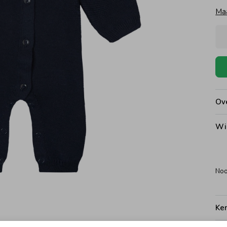
Ma
Ove
Wi
Noo
Ke