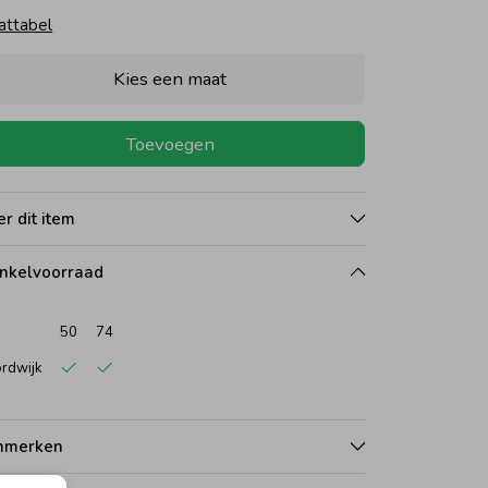
attabel
Kies een maat
Toevoegen
r dit item
nkelvoorraad
50
74
rdwijk
nmerken