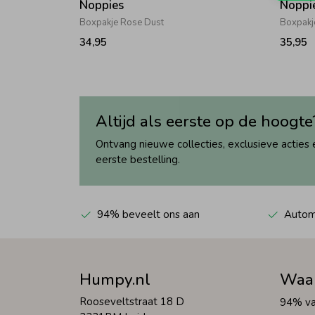
Noppies
Noppi
Boxpakje Rose Dust
Boxpakj
34,95
35,95
Altijd als eerste op de hoogte
Ontvang nieuwe collecties, exclusieve acties 
eerste bestelling.
94% beveelt ons aan
Automa
Humpy.nl
Waa
Rooseveltstraat 18 D
94% va