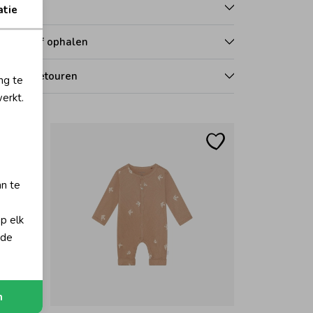
talen
atie
zorgen of ophalen
len en retouren
ng te
erkt.
an te
op elk
 de
Nieuw
n