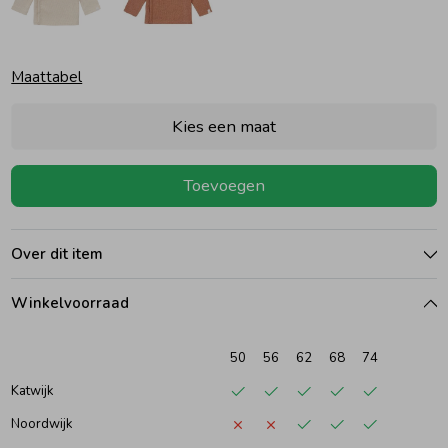
Ondergoed
Blouses
Maattabel
Regenkleding &-laarzen
Blazers & Gilets
Kies een maat
Zomeraccessoires
Leggings
Toevoegen
Kledingaccessoires
Boxpakjes
Over dit item
Beenmode
Rompers
Winkelvoorraad
50
56
62
68
74
Ondergoed
Katwijk
Noordwijk
Regenkleding &-laarzen