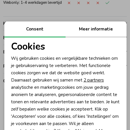
Webonly: 1-4 werkdagen levertijd
Zomeraccessoires
Kenmerken
Consent
Meer informatie
Kledingaccessoires
Betalen
Cookies
Beenmode
Noodzakelijke cookies
Bezorgen of ophalen
Wij gebruiken cookies en vergelijkbare technieken om
Personalisatie cookies
je gebruikservaring te verbeteren. Met functionele
Ruilen en retouren
Winteraccessoires
cookies zorgen we dat de website goed werkt.
Analytische cookies
Daarnaast gebruiken wij samen met
2 partners
Gerelateerde producten
Marketing cookies
analytische en marketingcookies om jouw gedrag
anoniem te analyseren, gepersonaliseerde content te
tonen en relevante advertenties aan te bieden. Je kunt
zelf bepalen welke cookies je accepteert. Klik op
'Accepteren' voor alle cookies, of kies 'Instellingen' om
je voorkeuren aan te passen. Wil je alleen