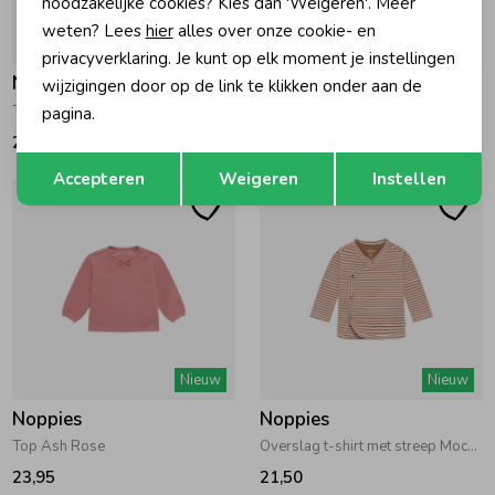
noodzakelijke cookies? Kies dan 'Weigeren'. Meer
weten? Lees
hier
alles over onze cookie- en
Nieuw
Nieuw
privacyverklaring. Je kunt op elk moment je instellingen
Noppies
Noppies
wijzigingen door op de link te klikken onder aan de
T-shirt longsleeve met print Rose Dust
T-shirt longsleeve Rose Taupe
pagina.
21,50
23,95
Opslaan
Terug
Accepteren
Weigeren
Instellen
Nieuw
Nieuw
Noppies
Noppies
Top Ash Rose
Overslag t-shirt met streep Mocha Mousse
23,95
21,50