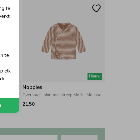
ng te
erkt.
an te
op elk
Nieuw
Nieuw
 de
Noppies
Overslag t-shirt met streep Mocha Mousse
21,50
n