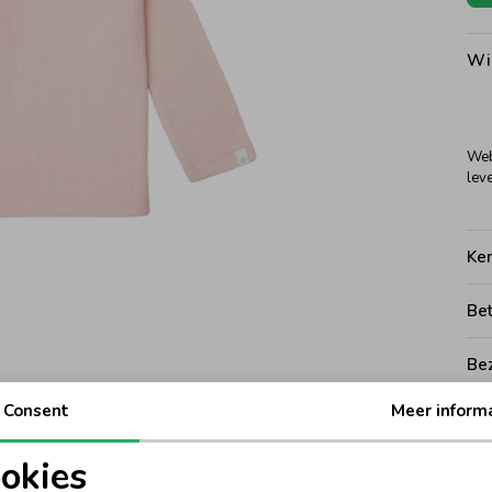
Wi
Web
leve
Ke
Be
Be
Consent
Meer inform
Rui
okies