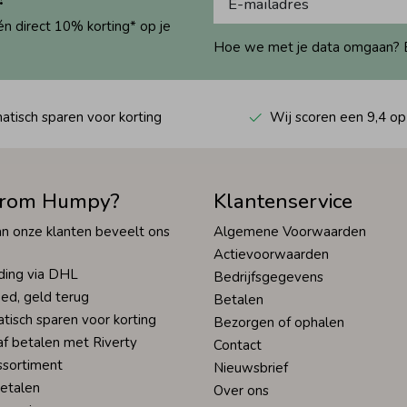
én direct 10% korting* op je
Hoe we met je data omgaan? Bek
tisch sparen voor korting
Wij scoren een 9,4 op
rom Humpy?
Klantenservice
n onze klanten beveelt ons
Algemene Voorwaarden
Actievoorwaarden
ding via DHL
Bedrijfsgegevens
ed, geld terug
Betalen
tisch sparen voor korting
Bezorgen of ophalen
af betalen met Riverty
Contact
ssortiment
Nieuwsbrief
betalen
Over ons