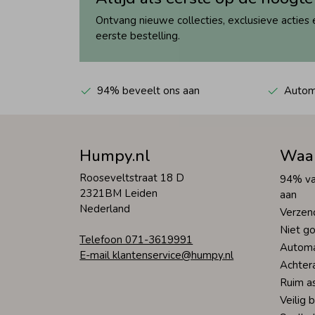
Ontvang nieuwe collecties, exclusieve acties 
eerste bestelling.
94% beveelt ons aan
Automa
Humpy.nl
Waa
Rooseveltstraat 18 D
94% va
2321BM Leiden
aan
Nederland
Verzen
Niet go
Telefoon 071-3619991
Automa
E-mail klantenservice@humpy.nl
Achter
Ruim a
Veilig 