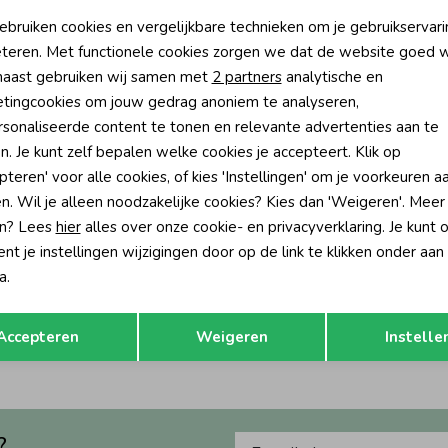
oodzakelijke cookies
Personalisatie cookies
ebruiken cookies en vergelijkbare technieken om je gebruikservari
teren. Met functionele cookies zorgen we dat de website goed w
nalytische cookies
Marketing cookies
aast gebruiken wij samen met
2 partners
analytische en
tingcookies om jouw gedrag anoniem te analyseren,
sonaliseerde content te tonen en relevante advertenties aan te
n. Je kunt zelf bepalen welke cookies je accepteert. Klik op
pteren' voor alle cookies, of kies 'Instellingen' om je voorkeuren a
n. Wil je alleen noodzakelijke cookies? Kies dan 'Weigeren'. Meer
n? Lees
hier
alles over onze cookie- en privacyverklaring. Je kunt 
Nieuw
t je instellingen wijzigingen door op de link te klikken onder aan
a.
es
Noppies
 longsleeve Rose Taupe
Top Ash Rose
Opslaan
Terug
23,95
Accepteren
Weigeren
Instelle
?