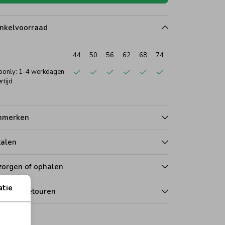
nkelvoorraad
44
50
56
62
68
74
only: 1-4 werkdagen
rtijd
nmerken
talen
zorgen of ophalen
atie
len en retouren