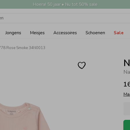
Hoera! 50 jaar • Nu tot 50% sale
Jongens
Meisjes
Accessoires
Schoenen
Sale
 P778 Rose Smoke 34N0013
N
Na
1
Ma