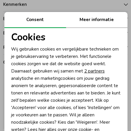
Kenmerken
Zomeraccessoires
Betalen
Consent
Meer informatie
Kledingaccessoires
Bezorgen of ophalen
Cookies
Noodzakelijke cookies
Ruilen en retouren
Wij gebruiken cookies en vergelijkbare technieken om
Beenmode
Personalisatie cookies
je gebruikservaring te verbeteren. Met functionele
Gerelateerde producten
cookies zorgen we dat de website goed werkt.
Analytische cookies
Winteraccessoires
Daarnaast gebruiken wij samen met
2 partners
Marketing cookies
analytische en marketingcookies om jouw gedrag
anoniem te analyseren, gepersonaliseerde content te
tonen en relevante advertenties aan te bieden. Je kunt
zelf bepalen welke cookies je accepteert. Klik op
'Accepteren' voor alle cookies, of kies 'Instellingen' om
je voorkeuren aan te passen. Wil je alleen
noodzakelijke cookies? Kies dan 'Weigeren'. Meer
Nieuw
Nieuw
weten? Lees
hier
alles over onze cookie- en