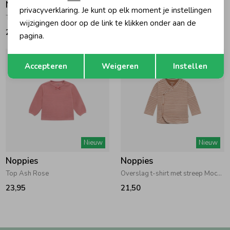
Noppies
Noppies
privacyverklaring. Je kunt op elk moment je instellingen
T-shirt longsleeve met print Rose Dust
T-shirt longsleeve Rose Taupe
wijzigingen door op de link te klikken onder aan de
21,50
23,95
pagina.
Opslaan
Terug
Accepteren
Weigeren
Instellen
Nieuw
Nieuw
Noppies
Noppies
Top Ash Rose
Overslag t-shirt met streep Mocha Mousse
23,95
21,50