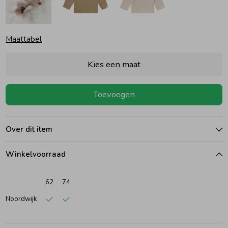
Ondergoed
Blouses
Maattabel
Regenkleding &-laarzen
Blazers & Gilets
Kies een maat
Zomeraccessoires
Leggings
Toevoegen
Kledingaccessoires
Boxpakjes
Over dit item
Beenmode
Rompers
Winkelvoorraad
62
74
Ondergoed
Noordwijk
Regenkleding &-laarzen