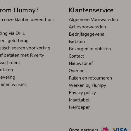
rom Humpy?
Klantenservice
n onze klanten beveelt ons
Algemene Voorwaarden
Actievoorwaarden
ding via DHL
Bedrijfsgegevens
ed, geld terug
Betalen
tisch sparen voor korting
Bezorgen of ophalen
af betalen met Riverty
Contact
ssortiment
Nieuwsbrief
betalen
Over ons
levering
Ruilen en retourneren
tenen winkels
Werken bij Humpy
Privacy policy
Maattabel
Herroepen
Onze partners