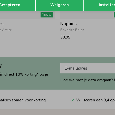
Opslaan
Terug
Accepteren
Weigeren
Instelle
Nieuw
es
Noppies
e Antler
Boxpakje Brush
39,95
?
én direct 10% korting* op je
Hoe we met je data omgaan? Bek
tisch sparen voor korting
Wij scoren een 9,4 op