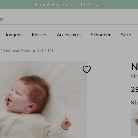
Hoera! 50 jaar • Nu tot 50% sale
Jongens
Meisjes
Accessoires
Schoenen
Sale
11 Oatmeal Melange 14N1110
N
Ne
2
Kl