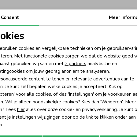
Ke
Consent
Meer inform
Be
okies
oodzakelijke cookies
Personalisatie cookies
Be
ebruiken cookies en vergelijkbare technieken om je gebruikservari
teren. Met functionele cookies zorgen we dat de website goed w
nalytische cookies
Marketing cookies
Rui
aast gebruiken wij samen met
2 partners
analytische en
tingcookies om jouw gedrag anoniem te analyseren,
sonaliseerde content te tonen en relevante advertenties aan te
n. Je kunt zelf bepalen welke cookies je accepteert. Klik op
pteren' voor alle cookies, of kies 'Instellingen' om je voorkeuren a
n. Wil je alleen noodzakelijke cookies? Kies dan 'Weigeren'. Meer
n? Lees
hier
alles over onze cookie- en privacyverklaring. Je kunt 
t je instellingen wijzigingen door op de link te klikken onder aan
a.