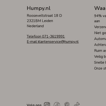
Humpy.nl
Waa
Rooseveltstraat 18 D
94% va
2321BM Leiden
aan
Nederland
Verzen
Niet go
Telefoon 071-3619991
Automa
E-mail klantenservice@humpy.nl
Achter
Ruim a
Veilig 
Snelle 
Onze s
Volg ons