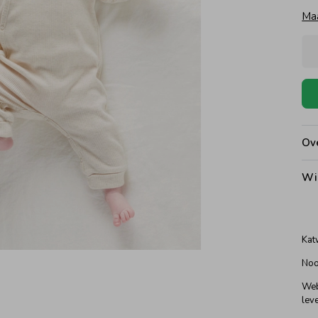
Ma
Ove
Wi
Kat
Noo
Web
leve