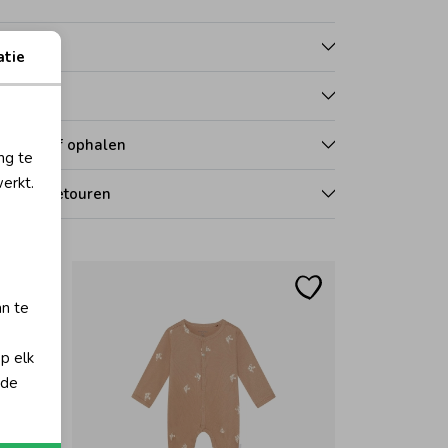
nmerken
atie
talen
zorgen of ophalen
ng te
erkt.
len en retouren
an te
op elk
 de