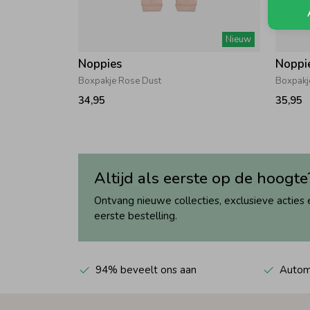
Nieuw
Noppies
Noppi
Boxpakje Rose Dust
Boxpakj
34,95
35,95
Altijd als eerste op de hoogte
Ontvang nieuwe collecties, exclusieve acties 
eerste bestelling.
94% beveelt ons aan
Automa