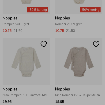
Zwemkleding
Zwemkleding
Cadeaubonnen
Winterjassen
Zwemvesten & Zwembandjes
Winterjassen
-50% korting
-50% korting
Noppies
Noppies
Jassen
Jassen
Haaraccessoires
Zomerjassen
Zomerjassen
Romper AOP Egret
Romper AOP Egret
10,75
21,50
10,75
21,50
Vesten
Vesten
Kledingaccessoires
Overhemden
Overhemden
Babyaccessoires
Colberts & Gilets
Jurken
Verzorgingsproducten
Boxpakjes
Rokken & Skorts
Beenmode
Noppies
Noppies
Nino Romper P611 Oatmeal Melange
Nino Romper P757 Taupe Melange
Rompers
Jumpsuits
Winteraccessoires
19,95
19,95