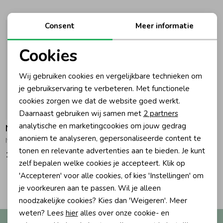
Ondergoed
Blouses
Consent
Meer informatie
Cookies
Regenkleding &-laarzen
Blazers & Gilets
Noodzakelijke cookies
Wij gebruiken cookies en vergelijkbare technieken om
Zomeraccessoires
Leggings
Personalisatie cookies
je gebruikservaring te verbeteren. Met functionele
cookies zorgen we dat de website goed werkt.
Analytische cookies
Daarnaast gebruiken wij samen met
2 partners
Kledingaccessoires
Boxpakjes
Marketing cookies
analytische en marketingcookies om jouw gedrag
Noppies
Noppies
anoniem te analyseren, gepersonaliseerde content te
Narellan Romper P778 Rose Smoke
Ziara Romper LS C001 White
Beenmode
Rompers
tonen en relevante advertenties aan te bieden. Je kunt
19,95
14,95
zelf bepalen welke cookies je accepteert. Klik op
'Accepteren' voor alle cookies, of kies 'Instellingen' om
2
Ondergoed
Filters
je voorkeuren aan te passen. Wil je alleen
noodzakelijke cookies? Kies dan 'Weigeren'. Meer
weten? Lees
hier
alles over onze cookie- en
Regenkleding &-laarzen