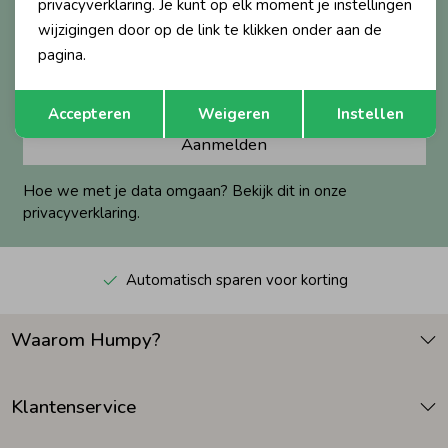
Altijd als eerste op de hoogte?
privacyverklaring. Je kunt op elk moment je instellingen
wijzigingen door op de link te klikken onder aan de
Ontvang nieuwe collecties, exclusieve acties én direct
Zomeraccessoires
pagina.
10% korting* op je eerste bestelling.
Opslaan
Terug
Kledingaccessoires
Accepteren
Weigeren
Instellen
Aanmelden
Beenmode
Hoe we met je data omgaan? Bekijk dit in onze
privacyverklaring.
Winteraccessoires
Automatisch sparen voor korting
Waarom Humpy?
Klantenservice