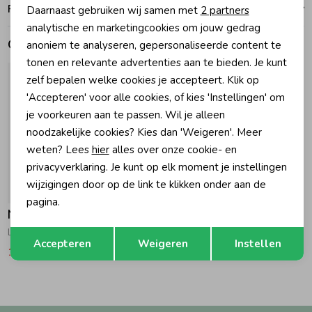
Ruilen en retouren
Daarnaast gebruiken wij samen met
2 partners
Marketing cookies
analytische en marketingcookies om jouw gedrag
Zomeraccessoires
Gerelateerde producten
anoniem te analyseren, gepersonaliseerde content te
tonen en relevante advertenties aan te bieden. Je kunt
Kledingaccessoires
zelf bepalen welke cookies je accepteert. Klik op
'Accepteren' voor alle cookies, of kies 'Instellingen' om
je voorkeuren aan te passen. Wil je alleen
Beenmode
noodzakelijke cookies? Kies dan 'Weigeren'. Meer
weten? Lees
hier
alles over onze cookie- en
privacyverklaring. Je kunt op elk moment je instellingen
Winteraccessoires
wijzigingen door op de link te klikken onder aan de
-50% korting
pagina.
Noppies
Opslaan
Terug
Legging Penryn N359 Minimal pattern Sand
Accepteren
Weigeren
Instellen
12,75
25,50