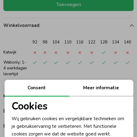
Toevoegen
Ondergoed
Blouses
Winkelvoorraad
Regenkleding &-laarzen
Blazers & Gilets
92
98
104
110
116
122
128
134
140
Zomeraccessoires
Leggings
Katwijk
Webonly: 1-
4 werkdagen
Kledingaccessoires
Boxpakjes
levertijd
Consent
Meer informatie
Beenmode
Rompers
Kenmerken
Cookies
Betalen
Ondergoed
Noodzakelijke cookies
Wij gebruiken cookies en vergelijkbare technieken om
Personalisatie cookies
Bezorgen of ophalen
je gebruikservaring te verbeteren. Met functionele
Regenkleding &-laarzen
cookies zorgen we dat de website goed werkt.
Analytische cookies