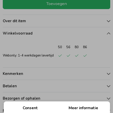
Toevoegen
Ondergoed
Blouses
Over dit item
Regenkleding &-laarzen
Blazers & Gilets
Winkelvoorraad
Zomeraccessoires
Leggings
50
56
80
86
Webonly: 1-4 werkdagen levertijd
Kledingaccessoires
Boxpakjes
Kenmerken
Beenmode
Rompers
Betalen
Ondergoed
Bezorgen of ophalen
Consent
Meer informatie
Regenkleding &-laarzen
Ruilen en retouren