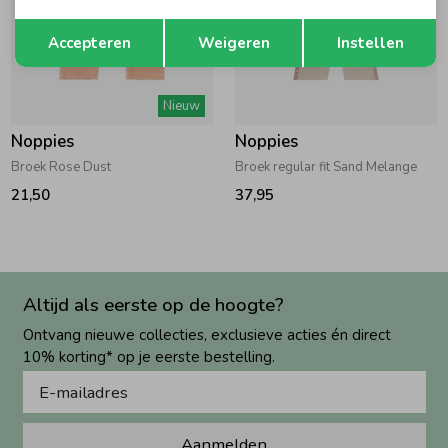
Opslaan
Terug
Accepteren
Weigeren
Instellen
Nieuw
Noppies
Noppies
Broek Rose Dust
Broek regular fit Sand Melange
21,50
37,95
Altijd als eerste op de hoogte?
Ontvang nieuwe collecties, exclusieve acties én direct
10% korting* op je eerste bestelling.
Aanmelden