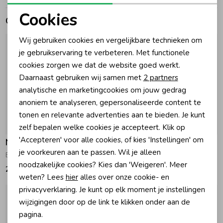
Cookies
Gerelateerde producten
Zomeraccessoires
Noodzakelijke cookies
Wij gebruiken cookies en vergelijkbare technieken om
Personalisatie cookies
je gebruikservaring te verbeteren. Met functionele
Kledingaccessoires
cookies zorgen we dat de website goed werkt.
Analytische cookies
Daarnaast gebruiken wij samen met
2 partners
Beenmode
Marketing cookies
analytische en marketingcookies om jouw gedrag
anoniem te analyseren, gepersonaliseerde content te
tonen en relevante advertenties aan te bieden. Je kunt
Winteraccessoires
Nieuw
Nieuw
zelf bepalen welke cookies je accepteert. Klik op
'Accepteren' voor alle cookies, of kies 'Instellingen' om
Noppies
Noppies
je voorkeuren aan te passen. Wil je alleen
Broek Ash Rose
Broek Dusty Cedar
noodzakelijke cookies? Kies dan 'Weigeren'. Meer
21,50
21,50
weten? Lees
hier
alles over onze cookie- en
privacyverklaring. Je kunt op elk moment je instellingen
wijzigingen door op de link te klikken onder aan de
pagina.