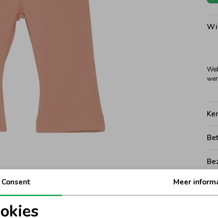
Wi
Web
wer
Ke
Be
Be
Consent
Meer inform
Rui
okies