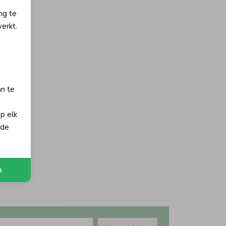
ng te
erkt.
an te
op elk
orting
 de
y
n