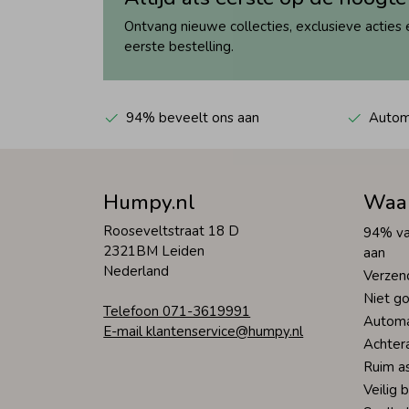
Ontvang nieuwe collecties, exclusieve acties 
eerste bestelling.
94% beveelt ons aan
Automa
Humpy.nl
Waa
Rooseveltstraat 18 D
94% va
2321BM Leiden
aan
Nederland
Verzen
Niet go
Telefoon 071-3619991
Automa
E-mail klantenservice@humpy.nl
Achter
Ruim a
Veilig 