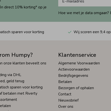
én direct 10% korting* op je
Hoe we met je data omgaan? Bek
tisch sparen voor korting
Wij scoren een 9,4 op
rom Humpy?
Klantenservice
n onze klanten beveelt ons
Algemene Voorwaarden
Actievoorwaarden
ding via DHL
Bedrijfsgegevens
ed, geld terug
Betalen
tisch sparen voor korting
Bezorgen of ophalen
af betalen met Riverty
Contact
ssortiment
Nieuwsbrief
betalen
Over ons