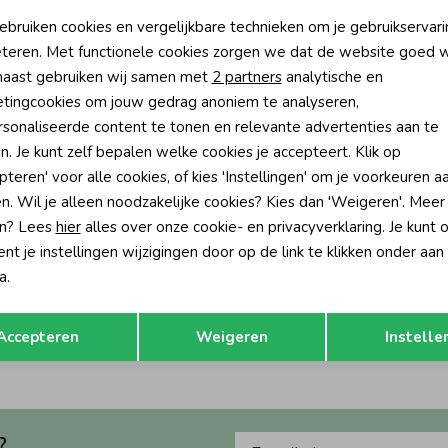
oodzakelijke cookies
Personalisatie cookies
ebruiken cookies en vergelijkbare technieken om je gebruikservari
teren. Met functionele cookies zorgen we dat de website goed w
nalytische cookies
Marketing cookies
aast gebruiken wij samen met
2 partners
analytische en
tingcookies om jouw gedrag anoniem te analyseren,
sonaliseerde content te tonen en relevante advertenties aan te
n. Je kunt zelf bepalen welke cookies je accepteert. Klik op
pteren' voor alle cookies, of kies 'Instellingen' om je voorkeuren a
n. Wil je alleen noodzakelijke cookies? Kies dan 'Weigeren'. Meer
n? Lees
hier
alles over onze cookie- en privacyverklaring. Je kunt 
-50% korting
-50% k
t je instellingen wijzigingen door op de link te klikken onder aan
a.
es
Noppies
je Saxon P611 Oatmeal Melange
Bodywarmer Ponca P889 Elderberr
Opslaan
Terug
32,95
24,25
48,50
Accepteren
Weigeren
Instelle
?