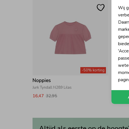
N
Wij g
verbe
A
Daarn
marke
geper
biede
'Acce
passe
wete
-50% korting
momen
pagin
Noppies
Noppi
Jurk Tyndall N289 Lilas
Babypak
16,47
32,95
16,47
Altijd als eerste op de hoogte