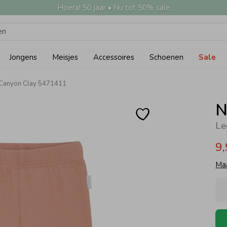
Hoera! 50 jaar • Nu tot 50% sale
Jongens
Meisjes
Accessoires
Schoenen
Sale
 Canyon Clay 5471411
N
Le
9
Ma