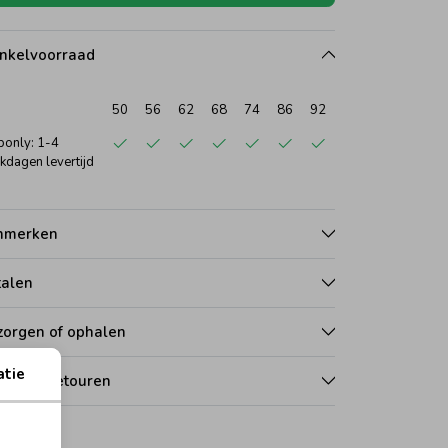
nkelvoorraad
50
56
62
68
74
86
92
only: 1-4
kdagen levertijd
nmerken
talen
zorgen of ophalen
atie
len en retouren