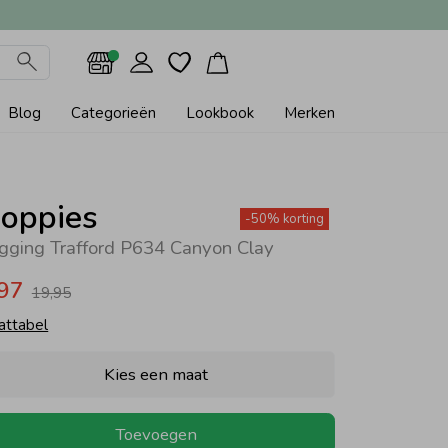
Blog
Categorieën
Lookbook
Merken
oppies
-50% korting
gging Trafford P634 Canyon Clay
,97
19,95
attabel
Kies een maat
Toevoegen