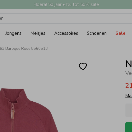
Hoera! 50 jaar • Nu tot 50% sale
Jongens
Meisjes
Accessoires
Schoenen
Sale
N363 Baroque Rose 5560513
N
Ve
2
Ma