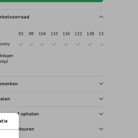
nkelvoorraad
92
98
104
110
116
122
128
134
140
only:
kdagen
rtijd
nmerken
talen
zorgen of ophalen
atie
len en retouren