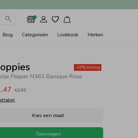
Blog
Categorieën
Lookbook
Merken
oppies
-50% korting
stje Pepper N363 Baroque Rose
1,47
42,95
attabel
Kies een maat
Toevoegen