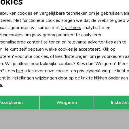
okies
oodzakelijke cookies
Personalisatie cookies
ebruiken cookies en vergelijkbare technieken om je gebruikservari
teren. Met functionele cookies zorgen we dat de website goed w
nalytische cookies
Marketing cookies
aast gebruiken wij samen met
2 partners
analytische en
tingcookies om jouw gedrag anoniem te analyseren,
sonaliseerde content te tonen en relevante advertenties aan te
n. Je kunt zelf bepalen welke cookies je accepteert. Klik op
pteren' voor alle cookies, of kies 'Instellingen' om je voorkeuren a
n. Wil je alleen noodzakelijke cookies? Kies dan 'Weigeren'. Meer
n? Lees
hier
alles over onze cookie- en privacyverklaring. Je kunt 
t je instellingen wijzigingen door op de link te klikken onder aan
-50% korting
a.
es
Opslaan
Terug
r Pace N026 Rose Dawn
Accepteren
Weigeren
Instelle
48,50