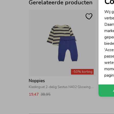
Co
Gerelateerde producten
N
Wij g
verbe
A
Daarn
marke
geper
biede
'Acce
passe
wete
momen
-50% korting
pagin
Noppies
Noppi
Kledingset 2-delig Sestus N402 Glowing Blue
Pullove
19,47
38,95
24,25