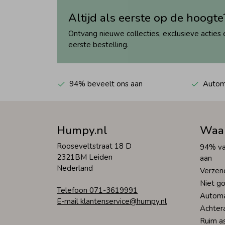
Altijd als eerste op de hoogte
Ontvang nieuwe collecties, exclusieve acties 
eerste bestelling.
94% beveelt ons aan
Automa
Humpy.nl
Waa
Rooseveltstraat 18 D
94% va
2321BM Leiden
aan
Nederland
Verzen
Niet go
Telefoon 071-3619991
Automa
E-mail klantenservice@humpy.nl
Achter
Ruim a