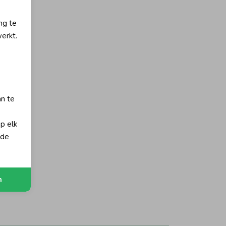
ng te
erkt.
an te
op elk
 de
n