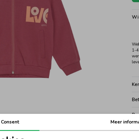
Wi
Web
1-4
wer
leve
Ke
Be
Be
Consent
Meer inform
Rui