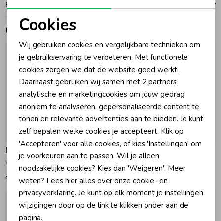
Ruilen en retouren
Cookies
Zomeraccessoires
Gerelateerde producten
Noodzakelijke cookies
Wij gebruiken cookies en vergelijkbare technieken om
Personalisatie cookies
Kledingaccessoires
je gebruikservaring te verbeteren. Met functionele
cookies zorgen we dat de website goed werkt.
Analytische cookies
Daarnaast gebruiken wij samen met
2 partners
Beenmode
Marketing cookies
analytische en marketingcookies om jouw gedrag
anoniem te analyseren, gepersonaliseerde content te
Winteraccessoires
tonen en relevante advertenties aan te bieden. Je kunt
zelf bepalen welke cookies je accepteert. Klik op
Nieuw
Nieuw
'Accepteren' voor alle cookies, of kies 'Instellingen' om
Noppies
Noppies
je voorkeuren aan te passen. Wil je alleen
Vest relaxed fit Pale Mauve
Vestje Rose Dust
noodzakelijke cookies? Kies dan 'Weigeren'. Meer
48,50
25,50
weten? Lees
hier
alles over onze cookie- en
privacyverklaring. Je kunt op elk moment je instellingen
wijzigingen door op de link te klikken onder aan de
pagina.