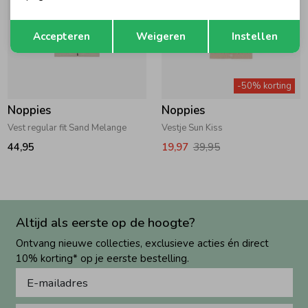
Opslaan
Terug
Accepteren
Weigeren
Instellen
-50% korting
Noppies
Noppies
Vest regular fit Sand Melange
Vestje Sun Kiss
44,95
19,97
39,95
Altijd als eerste op de hoogte?
Ontvang nieuwe collecties, exclusieve acties én direct
10% korting* op je eerste bestelling.