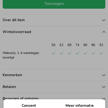
Toevoegen
Ondergoed
Blouses
Over dit item
Regenkleding &-laarzen
Blazers & Gilets
Winkelvoorraad
Zomeraccessoires
Leggings
56
62
68
74
80
86
92
Webonly: 1-4 werkdagen
Kledingaccessoires
Boxpakjes
levertijd
Beenmode
Rompers
Kenmerken
Betalen
Ondergoed
Bezorgen of ophalen
Regenkleding &-laarzen
Consent
Meer informatie