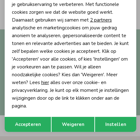
Personalisatie cookies
je gebruikservaring te verbeteren. Met functionele
2
Ondergoed
Blouses
cookies zorgen we dat de website goed werkt.
Filters
Analytische cookies
Daarnaast gebruiken wij samen met
2 partners
Marketing cookies
analytische en marketingcookies om jouw gedrag
Regenkleding &-laarzen
Blazers & Gilets
anoniem te analyseren, gepersonaliseerde content te
Altijd als eerste op de hoogte?
tonen en relevante advertenties aan te bieden. Je kunt
Ontvang nieuwe collecties, exclusieve acties én direct
zelf bepalen welke cookies je accepteert. Klik op
Zomeraccessoires
Leggings
10% korting* op je eerste bestelling.
'Accepteren' voor alle cookies, of kies 'Instellingen' om
je voorkeuren aan te passen. Wil je alleen
Kledingaccessoires
Boxpakjes
noodzakelijke cookies? Kies dan 'Weigeren'. Meer
weten? Lees
hier
alles over onze cookie- en
Aanmelden
privacyverklaring. Je kunt op elk moment je instellingen
Beenmode
Rompers
wijzigingen door op de link te klikken onder aan de
Hoe we met je data omgaan? Bekijk dit in onze
privacyverklaring.
pagina.
Ondergoed
Opslaan
Terug
Accepteren
Weigeren
Instellen
Automatisch sparen voor korting
Regenkleding &-laarzen