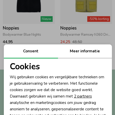
Zwemkleding
Zwemkleding
Cadeaubonnen
Winterjassen
Zwemvesten & Zwembandjes
Winterjassen
Nieuw
-50% korting
Jassen
Jassen
Haaraccessoires
Zomerjassen
Zomerjassen
Noppies
Noppies
Bodywarmer Blue Nights
Bodywarmer Ramsey N360 Dried Herb
Vesten
Vesten
Kledingaccessoires
44,95
24,25
48,50
Consent
Meer informatie
2
Filters
Overhemden
Overhemden
Babyaccessoires
Cookies
Noodzakelijke cookies
Colberts & Gilets
Jurken
Verzorgingsproducten
Wij gebruiken cookies en vergelijkbare technieken om
Altijd als eerste op de hoogte?
Personalisatie cookies
je gebruikservaring te verbeteren. Met functionele
Ontvang nieuwe collecties, exclusieve acties én direct
cookies zorgen we dat de website goed werkt.
10% korting* op je eerste bestelling.
Boxpakjes
Rokken & Skorts
Beenmode
Analytische cookies
Daarnaast gebruiken wij samen met
2 partners
Marketing cookies
analytische en marketingcookies om jouw gedrag
Rompers
Jumpsuits
Winteraccessoires
anoniem te analyseren, gepersonaliseerde content te
Aanmelden