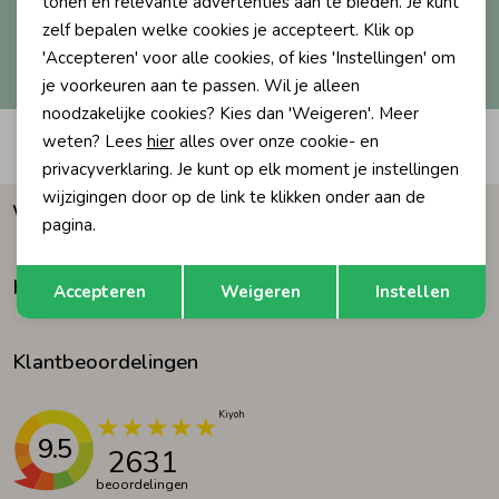
tonen en relevante advertenties aan te bieden. Je kunt
zelf bepalen welke cookies je accepteert. Klik op
Ondergoed
Blouses
Hoe we met je data omgaan? Bekijk dit in onze
'Accepteren' voor alle cookies, of kies 'Instellingen' om
privacyverklaring.
je voorkeuren aan te passen. Wil je alleen
noodzakelijke cookies? Kies dan 'Weigeren'. Meer
Regenkleding &-laarzen
Blazers & Gilets
weten? Lees
hier
alles over onze cookie- en
Automatisch sparen voor korting
privacyverklaring. Je kunt op elk moment je instellingen
Zomeraccessoires
Leggings
wijzigingen door op de link te klikken onder aan de
Waarom Humpy?
pagina.
Kledingaccessoires
Boxpakjes
Opslaan
Terug
Klantenservice
Accepteren
Weigeren
Instellen
Beenmode
Rompers
Klantbeoordelingen
Ondergoed
9.5
2631
Regenkleding &-laarzen
beoordelingen