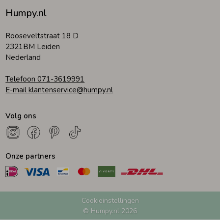
Humpy.nl
Zomeraccessoires
Rooseveltstraat 18 D
2321BM Leiden
Kledingaccessoires
Nederland
Telefoon 071-3619991
Beenmode
E-mail klantenservice@humpy.nl
Volg ons
Winteraccessoires
Onze partners
Cookieinstellingen
© Humpy.nl 2026