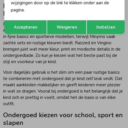
wijzigingen door op de link te klikken onder aan de
Meisjes ondergoed van Chicamala,
pagina.
Raizzed en Vingino
Opslaan
Terug
Merken zoals Chicamala, Minymo, Raizzed en Vingino geven
Accepteren
Weigeren
Instellen
elk hun eigen draai aan meisjes ondergoed. Chicamala is sterk
in fijne basics en sportieve modellen, terwijl Minymo vaak
zachte sets en rustige kleuren biedt. Raizzed en Vingino
brengen juist wat meer kleur, print en modische details in de
ondergoedlade. Zo kun je kiezen wat het beste past bij de
stijl en voorkeur van je kind.
Voor dagelijks gebruik is het slim om een paar rustige basics
te combineren met ondergoed dat je kind zelf leuk vindt. Dat
maakt aankleden makkelijker en geeft kinderen meer plezier
in wat ze dragen. Vooral bij ondergoed is het belangrijk dat je
kind zich er prettig in voelt, omdat het de basis is van elke
outfit.
Ondergoed kiezen voor school, sport en
slapen