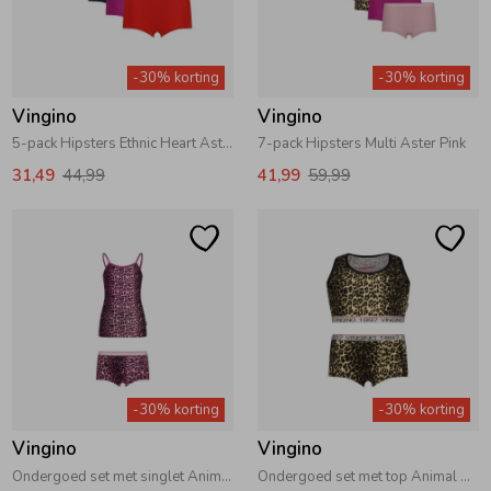
Zomeraccessoires
-30% korting
-30% korting
Vingino
Vingino
Kledingaccessoires
5-pack Hipsters Ethnic Heart Aster Pink
7-pack Hipsters Multi Aster Pink
31,49
44,99
41,99
59,99
Beenmode
Winteraccessoires
-30% korting
-30% korting
Vingino
Vingino
Ondergoed set met singlet Animal Aster Pink
Ondergoed set met top Animal Multicolor Brown