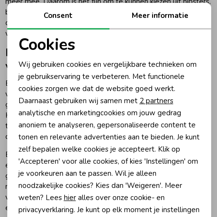
meer mee. Daarom is het fijn om te kunnen kiezen uit hipsters,
boxershorts, hemden, BH’s en topjes. Zo vind je makkelijker
Consent
Meer informatie
ondergoed dat past bij de leeftijd, lichaamsbouw en voorkeur
van je kind.
Cookies
Hipsters, boxershorts, hemden en topjes
Noodzakelijke cookies
voor meisjes
Wij gebruiken cookies en vergelijkbare technieken om
Personalisatie cookies
je gebruikservaring te verbeteren. Met functionele
Binnen meisjes ondergoed zijn hipsters en boxershorts ideaal
cookies zorgen we dat de website goed werkt.
Analytische cookies
voor dagelijks gebruik. Ze zitten vaak wat steviger en geven
Daarnaast gebruiken wij samen met
2 partners
genoeg bewegingsvrijheid tijdens school, sporten of spelen.
Marketing cookies
analytische en marketingcookies om jouw gedrag
Hemden zijn prettig als extra laag onder een shirt, blouse of
anoniem te analyseren, gepersonaliseerde content te
trui, zeker op frisse dagen of wanneer je kind graag iets zachts
direct op de huid draagt.
tonen en relevante advertenties aan te bieden. Je kunt
zelf bepalen welke cookies je accepteert. Klik op
BH’s en topjes zijn vooral handig voor meiden die toe zijn aan
'Accepteren' voor alle cookies, of kies 'Instellingen' om
een eerste topje of meer ondersteuning willen. Let daarbij
je voorkeuren aan te passen. Wil je alleen
goed op draagcomfort: een topje moet mooi aansluiten, maar
noodzakelijke cookies? Kies dan 'Weigeren'. Meer
niet knellen. We adviseren om verschillende modellen te
vergelijken, omdat het ene kind liever een zachte basic draagt
weten? Lees
hier
alles over onze cookie- en
en het andere juist blij wordt van een set met print of kleur.
privacyverklaring. Je kunt op elk moment je instellingen