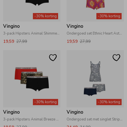
Zwemkleding
Zwemkleding
Cadeaubonnen
Winterjassen
Zwemvesten & Zwembandjes
Winterjassen
-30% korting
-30% korting
Vingino
Vingino
Jassen
Jassen
Haaraccessoires
Zomerjassen
Zomerjassen
3-pack Hipsters Animal Shimmer Pink
Ondergoed set Ethnic Heart Aster Pink
19,59
27,99
19,59
27,99
Vesten
Vesten
Kledingaccessoires
Overhemden
Overhemden
Babyaccessoires
Colberts & Gilets
Jurken
Verzorgingsproducten
Boxpakjes
Rokken & Skorts
Beenmode
-30% korting
-30% korting
Vingino
Vingino
Rompers
Jumpsuits
Winteraccessoires
3-pack Hipsters Animal Breeze Red
Ondergoed set met singlet Stripe Dark Blue