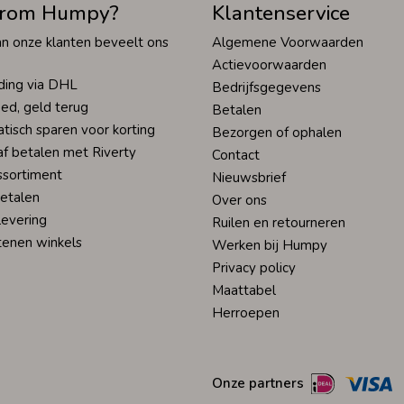
rom Humpy?
Klantenservice
n onze klanten beveelt ons
Algemene Voorwaarden
Actievoorwaarden
ding via DHL
Bedrijfsgegevens
ed, geld terug
Betalen
tisch sparen voor korting
Bezorgen of ophalen
af betalen met Riverty
Contact
ssortiment
Nieuwsbrief
betalen
Over ons
levering
Ruilen en retourneren
tenen winkels
Werken bij Humpy
Privacy policy
Maattabel
Herroepen
Onze partners