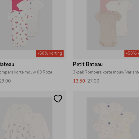
-50% korting
-50% k
Bateau
Petit Bateau
ompers korte mouw 00 Roze
3-pak Rompers korte mouw Variant
29,00
13,50
27,00