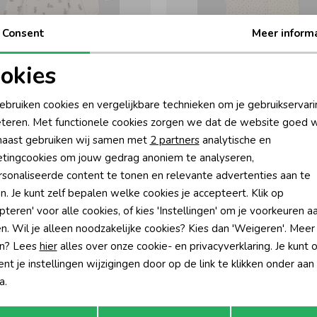
Consent
Meer inform
-50% korting
-50% k
okies
Bateau
Petit Bateau
oodzakelijke cookies
Personalisatie cookies
ebruiken cookies en vergelijkbare technieken om je gebruikservari
Bodies naissance ML 00 Wit/Grijs
3-pack Bodies us MC 00 Multi
teren. Met functionele cookies zorgen we dat de website goed w
32,95
13,97
27,95
nalytische cookies
Marketing cookies
aast gebruiken wij samen met
2 partners
analytische en
tingcookies om jouw gedrag anoniem te analyseren,
sonaliseerde content te tonen en relevante advertenties aan te
n. Je kunt zelf bepalen welke cookies je accepteert. Klik op
pteren' voor alle cookies, of kies 'Instellingen' om je voorkeuren a
n. Wil je alleen noodzakelijke cookies? Kies dan 'Weigeren'. Meer
n? Lees
hier
alles over onze cookie- en privacyverklaring. Je kunt 
t je instellingen wijzigingen door op de link te klikken onder aan
a.
Opslaan
Terug