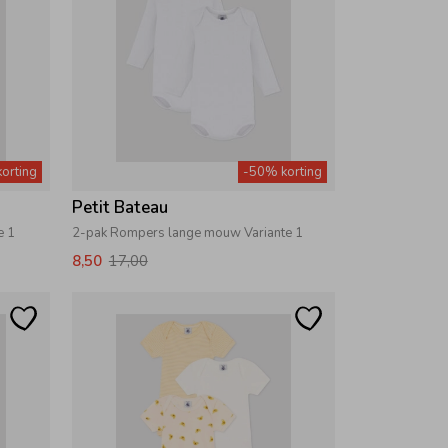
orting
-50% korting
Petit Bateau
e 1
2-pak Rompers lange mouw Variante 1
8,50
17,00