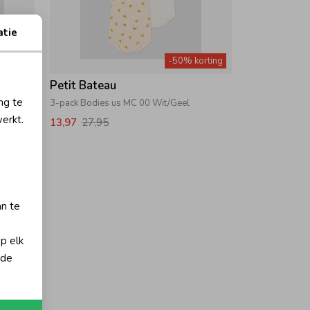
atie
orting
-50% korting
Petit Bateau
ng te
3-pack Bodies us MC 00 Wit/Geel
erkt.
13,97
27,95
an te
op elk
 de