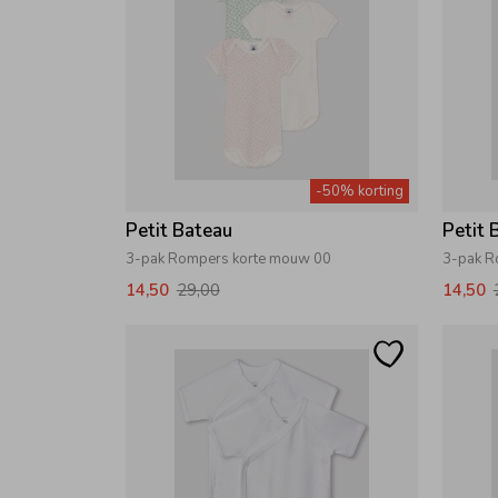
-50% korting
Petit Bateau
Petit 
3-pak Rompers korte mouw 00
3-pak R
14,50
29,00
14,50