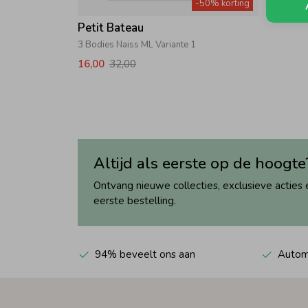
-50% korting
Petit Bateau
3 Bodies Naiss ML Variante 1
16,00
32,00
Altijd als eerste op de hoogte
Ontvang nieuwe collecties, exclusieve acties 
eerste bestelling.
94% beveelt ons aan
Automa