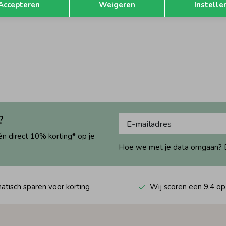
Accepteren
Weigeren
Instelle
?
én direct 10% korting* op je
Hoe we met je data omgaan? Bek
tisch sparen voor korting
Wij scoren een 9,4 op