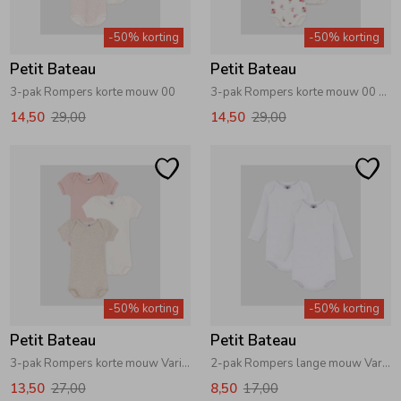
Zwemkleding
Zwemkleding
Cadeaubonnen
Winterjassen
Zwemvesten & Zwembandjes
Winterjassen
-50% korting
-50% korting
Petit Bateau
Petit Bateau
Jassen
Jassen
Haaraccessoires
Zomerjassen
Zomerjassen
3-pak Rompers korte mouw 00
3-pak Rompers korte mouw 00 Roze
14,50
29,00
14,50
29,00
Vesten
Vesten
Kledingaccessoires
Overhemden
Overhemden
Babyaccessoires
Colberts & Gilets
Jurken
Verzorgingsproducten
-50% korting
-50% korting
Boxpakjes
Rokken & Skorts
Beenmode
Petit Bateau
Petit Bateau
3-pak Rompers korte mouw Variante 1
2-pak Rompers lange mouw Variante 1
Rompers
Jumpsuits
Winteraccessoires
13,50
27,00
8,50
17,00