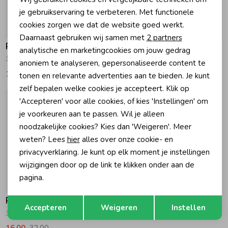
Personalisatie cookies
je gebruikservaring te verbeteren. Met functionele
Zomeraccessoires
cookies zorgen we dat de website goed werkt.
Analytische cookies
-50% korting
-50% korting
Daarnaast gebruiken wij samen met
2 partners
Petit Bateau
Petit Bateau
Marketing cookies
analytische en marketingcookies om jouw gedrag
Kledingaccessoires
3-pack Bodies us MC 00 Multi
3-pack Bodies us MC 00 Wit/Geel
anoniem te analyseren, gepersonaliseerde content te
13,97
27,95
13,97
27,95
tonen en relevante advertenties aan te bieden. Je kunt
zelf bepalen welke cookies je accepteert. Klik op
Beenmode
'Accepteren' voor alle cookies, of kies 'Instellingen' om
je voorkeuren aan te passen. Wil je alleen
Winteraccessoires
noodzakelijke cookies? Kies dan 'Weigeren'. Meer
weten? Lees
hier
alles over onze cookie- en
privacyverklaring. Je kunt op elk moment je instellingen
wijzigingen door op de link te klikken onder aan de
pagina.
-50% korting
Opslaan
Terug
Petit Bateau
Accepteren
Weigeren
Instellen
3 Bodies Naiss ML Variante 1
16,00
32,00