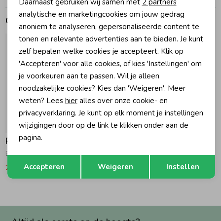
Daarnaast gebruiken wij samen met
2 partners
Marketing cookies
analytische en marketingcookies om jouw gedrag
Gerelateerde producten
Zomeraccessoires
anoniem te analyseren, gepersonaliseerde content te
tonen en relevante advertenties aan te bieden. Je kunt
zelf bepalen welke cookies je accepteert. Klik op
Kledingaccessoires
'Accepteren' voor alle cookies, of kies 'Instellingen' om
je voorkeuren aan te passen. Wil je alleen
Beenmode
noodzakelijke cookies? Kies dan 'Weigeren'. Meer
weten? Lees
hier
alles over onze cookie- en
privacyverklaring. Je kunt op elk moment je instellingen
Winteraccessoires
-50% korting
wijzigingen door op de link te klikken onder aan de
pagina.
Petit Bateau
Bodyjama 01 Wit/Blauw
Opslaan
Terug
Accepteren
Weigeren
Instellen
22,47
44,95