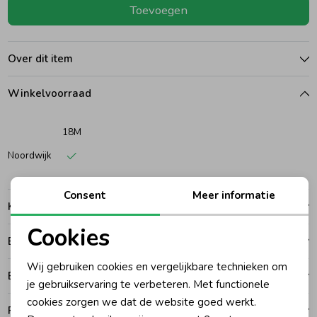
Toevoegen
Ondergoed
Blouses
Over dit item
Regenkleding &-laarzen
Blazers & Gilets
Winkelvoorraad
Zomeraccessoires
Leggings
18M
Noordwijk
Kledingaccessoires
Boxpakjes
Consent
Meer informatie
Kenmerken
Beenmode
Rompers
Cookies
Betalen
Noodzakelijke cookies
Ondergoed
Wij gebruiken cookies en vergelijkbare technieken om
Bezorgen of ophalen
Personalisatie cookies
je gebruikservaring te verbeteren. Met functionele
cookies zorgen we dat de website goed werkt.
Regenkleding &-laarzen
Analytische cookies
Ruilen en retouren