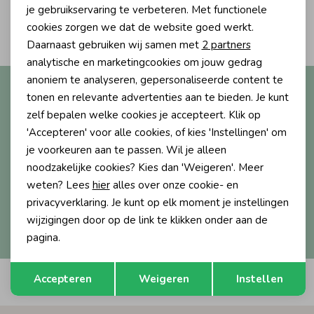
Personalisatie cookies
je gebruikservaring te verbeteren. Met functionele
2
Ondergoed
Blouses
cookies zorgen we dat de website goed werkt.
Filters
Analytische cookies
Daarnaast gebruiken wij samen met
2 partners
Marketing cookies
analytische en marketingcookies om jouw gedrag
Regenkleding &-laarzen
Blazers & Gilets
anoniem te analyseren, gepersonaliseerde content te
Altijd als eerste op de hoogte?
tonen en relevante advertenties aan te bieden. Je kunt
Ontvang nieuwe collecties, exclusieve acties én direct
zelf bepalen welke cookies je accepteert. Klik op
Zomeraccessoires
Leggings
10% korting* op je eerste bestelling.
'Accepteren' voor alle cookies, of kies 'Instellingen' om
je voorkeuren aan te passen. Wil je alleen
Kledingaccessoires
Boxpakjes
noodzakelijke cookies? Kies dan 'Weigeren'. Meer
weten? Lees
hier
alles over onze cookie- en
Aanmelden
privacyverklaring. Je kunt op elk moment je instellingen
Beenmode
Rompers
wijzigingen door op de link te klikken onder aan de
Hoe we met je data omgaan? Bekijk dit in onze
privacyverklaring.
pagina.
Ondergoed
Opslaan
Terug
Accepteren
Weigeren
Instellen
Automatisch sparen voor korting
Regenkleding &-laarzen