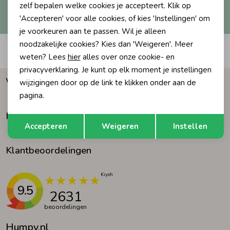
Hoe we met je data omgaan? Bekijk dit in onze
zelf bepalen welke cookies je accepteert. Klik op
privacyverklaring.
'Accepteren' voor alle cookies, of kies 'Instellingen' om
Ondergoed
Blouses
je voorkeuren aan te passen. Wil je alleen
noodzakelijke cookies? Kies dan 'Weigeren'. Meer
Automatisch sparen voor korting
Regenkleding &-laarzen
Blazers & Gilets
weten? Lees
hier
alles over onze cookie- en
privacyverklaring. Je kunt op elk moment je instellingen
Waarom Humpy?
wijzigingen door op de link te klikken onder aan de
Zomeraccessoires
Leggings
pagina.
Klantenservice
Opslaan
Terug
Kledingaccessoires
Boxpakjes
Accepteren
Weigeren
Instellen
Klantbeoordelingen
Beenmode
Rompers
Ondergoed
9.5
2631
beoordelingen
Regenkleding &-laarzen
Humpy.nl