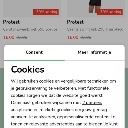
Zwemkleding
Zwemkleding
Cadeaubonnen
Winterjassen
Zwemvesten & Zwembandjes
Winterjassen
-30% korting
-30% korting
Protest
Protest
Jassen
Jassen
Haaraccessoires
Zomerjassen
Zomerjassen
Carst Jr Zwembroek 596 Spruce
Sean jr swimtrunk 290 True black
16,09
22,99
16,09
22,99
Vesten
Vesten
Kledingaccessoires
2
Consent
Meer informatie
Filters
Overhemden
Overhemden
Babyaccessoires
Cookies
Noodzakelijke cookies
Altijd als eerste op de hoogte?
Wij gebruiken cookies en vergelijkbare technieken om
Colberts & Gilets
Jurken
Verzorgingsproducten
Personalisatie cookies
Ontvang nieuwe collecties, exclusieve acties én direct
je gebruikservaring te verbeteren. Met functionele
10% korting* op je eerste bestelling.
cookies zorgen we dat de website goed werkt.
Analytische cookies
Boxpakjes
Rokken & Skorts
Beenmode
Daarnaast gebruiken wij samen met
2 partners
Marketing cookies
analytische en marketingcookies om jouw gedrag
anoniem te analyseren, gepersonaliseerde content te
Aanmelden
Rompers
Jumpsuits
Winteraccessoires
tonen en relevante advertenties aan te bieden. Je kunt