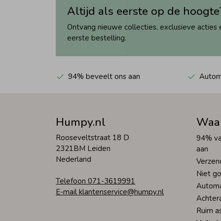
Altijd als eerste op de hoogte
Ontvang nieuwe collecties, exclusieve acties 
eerste bestelling.
94% beveelt ons aan
Automa
Humpy.nl
Waa
Rooseveltstraat 18 D
94% va
2321BM Leiden
aan
Nederland
Verzen
Niet go
Telefoon 071-3619991
Automa
E-mail klantenservice@humpy.nl
Achter
Ruim a