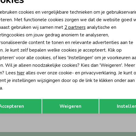
oodzakelijke cookies
Personalisatie cookies
ebruiken cookies en vergelijkbare technieken om je gebruikservari
teren. Met functionele cookies zorgen we dat de website goed w
nalytische cookies
Marketing cookies
aast gebruiken wij samen met
2 partners
analytische en
tingcookies om jouw gedrag anoniem te analyseren,
sonaliseerde content te tonen en relevante advertenties aan te
n. Je kunt zelf bepalen welke cookies je accepteert. Klik op
pteren' voor alle cookies, of kies 'Instellingen' om je voorkeuren a
n. Wil je alleen noodzakelijke cookies? Kies dan 'Weigeren'. Meer
n? Lees
hier
alles over onze cookie- en privacyverklaring. Je kunt 
-30% korting
-30% k
t je instellingen wijzigingen door op de link te klikken onder aan
ed
Raizzed
a.
Louisiana Denim short Regular fit RD02 Mid Blue Stone
Opslaan
Terug
34,99
31,49
44,99
Accepteren
Weigeren
Instelle