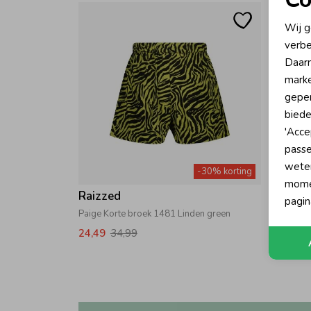
N
Wij g
verbe
A
Daarn
marke
geper
biede
'Acce
passe
wete
-30% korting
momen
Raizzed
Raizz
pagin
Paige Korte broek 1481 Linden green
24,49
34,99
24,49