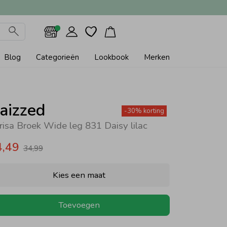
Blog
Categorieën
Lookbook
Merken
aizzed
-30% korting
risa Broek Wide leg 831 Daisy lilac
4,49
34,99
Kies een maat
Toevoegen