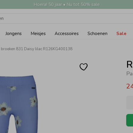
Hoera! 50 jaar • Nu tot 50% sale
Jongens
Meisjes
Accessoires
Schoenen
Sale
d broeken 831 Daisy lilac R126KG400138
R
Pa
2