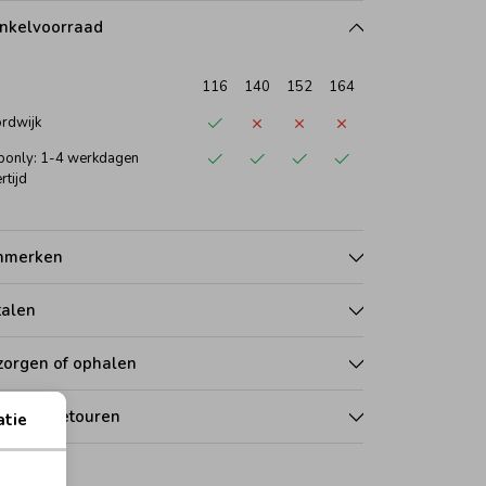
nkelvoorraad
116
140
152
164
rdwijk
only: 1-4 werkdagen
rtijd
nmerken
talen
zorgen of ophalen
len en retouren
atie