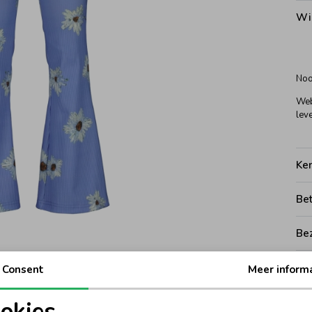
Wi
Noo
Web
leve
Ke
Be
Be
Rui
Consent
Meer inform
okies