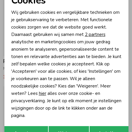
Cookies
Noodzakelijke cookies
Wij gebruiken cookies en vergelijkbare technieken om
Zomeraccessoires
Personalisatie cookies
je gebruikservaring te verbeteren. Met functionele
cookies zorgen we dat de website goed werkt.
Analytische cookies
Kledingaccessoires
Daarnaast gebruiken wij samen met
2 partners
Marketing cookies
analytische en marketingcookies om jouw gedrag
anoniem te analyseren, gepersonaliseerde content te
-30% korting
-40% korting
Beenmode
tonen en relevante advertenties aan te bieden. Je kunt
Raizzed
Raizzed
zelf bepalen welke cookies je accepteert. Klik op
Monaco Spijkerbroek Extra wide leg RD08 Light Grey Stone
Mississippi Jeans wide leg RD02 Mid Blue Stone
Winteraccessoires
'Accepteren' voor alle cookies, of kies 'Instellingen' om
34,99
49,99
29,99
49,99
je voorkeuren aan te passen. Wil je alleen
noodzakelijke cookies? Kies dan 'Weigeren'. Meer
weten? Lees
hier
alles over onze cookie- en
privacyverklaring. Je kunt op elk moment je instellingen
wijzigingen door op de link te klikken onder aan de
pagina.
Opslaan
Terug