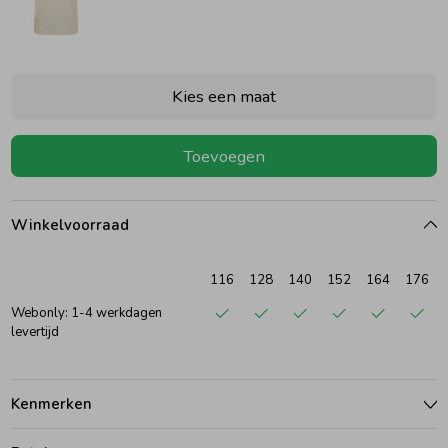
Ondergoed
Blouses
Kies een maat
Regenkleding &-laarzen
Blazers & Gilets
Toevoegen
Zomeraccessoires
Leggings
Winkelvoorraad
Kledingaccessoires
Boxpakjes
116
128
140
152
164
176
Beenmode
Rompers
Webonly: 1-4 werkdagen
levertijd
Ondergoed
Kenmerken
Regenkleding &-laarzen