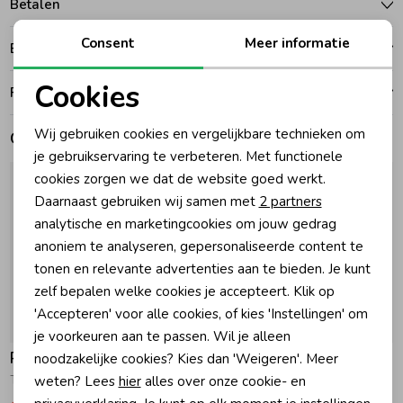
Betalen
Zomeraccessoires
Consent
Meer informatie
Bezorgen of ophalen
Cookies
Ruilen en retouren
Kledingaccessoires
Noodzakelijke cookies
Wij gebruiken cookies en vergelijkbare technieken om
Gerelateerde producten
Personalisatie cookies
je gebruikservaring te verbeteren. Met functionele
Beenmode
cookies zorgen we dat de website goed werkt.
Analytische cookies
Daarnaast gebruiken wij samen met
2 partners
Winteraccessoires
Marketing cookies
analytische en marketingcookies om jouw gedrag
anoniem te analyseren, gepersonaliseerde content te
tonen en relevante advertenties aan te bieden. Je kunt
zelf bepalen welke cookies je accepteert. Klik op
'Accepteren' voor alle cookies, of kies 'Instellingen' om
-30% korting
-30% korting
je voorkeuren aan te passen. Wil je alleen
Raizzed
Raizzed
noodzakelijke cookies? Kies dan 'Weigeren'. Meer
weten? Lees
hier
alles over onze cookie- en
Tracie Tanktop 796 Tannin
Tracie Tanktop 1750 Eggnog