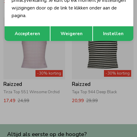
privacyverklaring. Je kunt op elk moment je instellingen
12,59
17,99
12,59
17,99
wijzigingen door op de link te klikken onder aan de
pagina.
Opslaan
Terug
Accepteren
Weigeren
Instellen
-30% korting
-30% korting
Raizzed
Raizzed
Tirza Top 551 Winsome Orchid
Taja Top 944 Deep Black
17,49
24,99
20,99
29,99
Altijd als eerste op de hoogte?