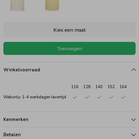
Ondergoed
Blouses
Kies een maat
Regenkleding &-laarzen
Blazers & Gilets
Toevoegen
Zomeraccessoires
Leggings
Winkelvoorraad
Kledingaccessoires
Boxpakjes
116
128
140
152
164
Beenmode
Rompers
Webonly: 1-4 werkdagen levertijd
Ondergoed
Kenmerken
Regenkleding &-laarzen
Betalen