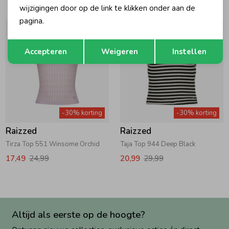
wijzigingen door op de link te klikken onder aan de
pagina.
Opslaan
Terug
Accepteren
Weigeren
Instellen
-30% korting
-30% korting
Raizzed
Raizzed
Tirza Top 551 Winsome Orchid
Taja Top 944 Deep Black
17,49
24,99
20,99
29,99
Altijd als eerste op de hoogte?