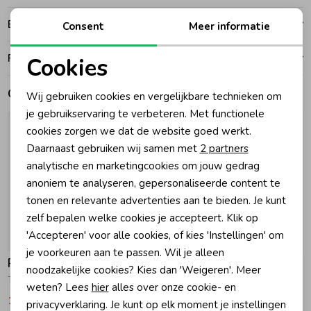
Bezorgen of ophalen
Consent
Meer informatie
Zomeraccessoires
Ruilen en retouren
Cookies
Kledingaccessoires
Noodzakelijke cookies
Gerelateerde producten
Wij gebruiken cookies en vergelijkbare technieken om
Personalisatie cookies
je gebruikservaring te verbeteren. Met functionele
Beenmode
cookies zorgen we dat de website goed werkt.
Analytische cookies
Daarnaast gebruiken wij samen met
2 partners
Marketing cookies
analytische en marketingcookies om jouw gedrag
Winteraccessoires
anoniem te analyseren, gepersonaliseerde content te
tonen en relevante advertenties aan te bieden. Je kunt
zelf bepalen welke cookies je accepteert. Klik op
'Accepteren' voor alle cookies, of kies 'Instellingen' om
-30% korting
-30% korting
je voorkeuren aan te passen. Wil je alleen
Raizzed
Raizzed
noodzakelijke cookies? Kies dan 'Weigeren'. Meer
Tracie Tanktop 796 Tannin
Tracie Tanktop 1750 Eggnog
weten? Lees
hier
alles over onze cookie- en
12,59
17,99
12,59
17,99
privacyverklaring. Je kunt op elk moment je instellingen