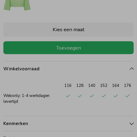
Ondergoed
Blouses
Kies een maat
Regenkleding &-laarzen
Blazers & Gilets
Toevoegen
Zomeraccessoires
Leggings
Winkelvoorraad
Kledingaccessoires
Boxpakjes
116
128
140
152
164
176
Beenmode
Rompers
Webonly: 1-4 werkdagen
levertijd
Ondergoed
Kenmerken
Regenkleding &-laarzen