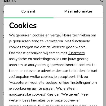
Betalen
Zomeraccessoires
Consent
Meer informatie
Bezorgen of ophalen
Cookies
Ruilen en retouren
Kledingaccessoires
Noodzakelijke cookies
Wij gebruiken cookies en vergelijkbare technieken om
Gerelateerde producten
Personalisatie cookies
je gebruikservaring te verbeteren. Met functionele
Beenmode
cookies zorgen we dat de website goed werkt.
Analytische cookies
Daarnaast gebruiken wij samen met
2 partners
Winteraccessoires
Marketing cookies
analytische en marketingcookies om jouw gedrag
anoniem te analyseren, gepersonaliseerde content te
tonen en relevante advertenties aan te bieden. Je kunt
zelf bepalen welke cookies je accepteert. Klik op
'Accepteren' voor alle cookies, of kies 'Instellingen' om
-30% korting
-30% korting
je voorkeuren aan te passen. Wil je alleen
Raizzed
Raizzed
noodzakelijke cookies? Kies dan 'Weigeren'. Meer
weten? Lees
hier
alles over onze cookie- en
Tracie Tanktop 796 Tannin
Tracie Tanktop 1750 Eggnog