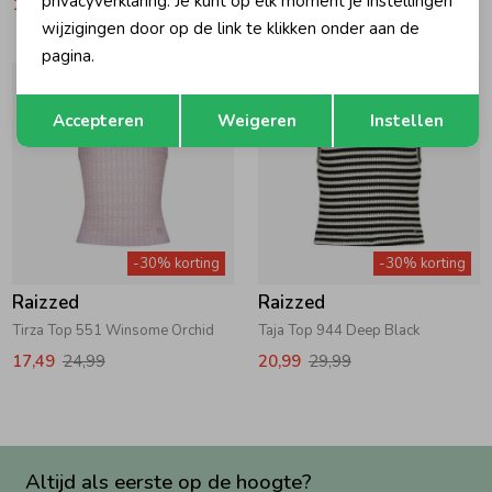
privacyverklaring. Je kunt op elk moment je instellingen
12,59
17,99
12,59
17,99
wijzigingen door op de link te klikken onder aan de
pagina.
Opslaan
Terug
Accepteren
Weigeren
Instellen
-30% korting
-30% korting
Raizzed
Raizzed
Tirza Top 551 Winsome Orchid
Taja Top 944 Deep Black
17,49
24,99
20,99
29,99
Altijd als eerste op de hoogte?