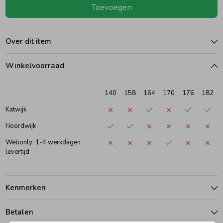
Toevoegen
Ondergoed
Blouses
Over dit item
Regenkleding &-laarzen
Blazers & Gilets
Winkelvoorraad
Zomeraccessoires
Leggings
140
158
164
170
176
182
Katwijk
Kledingaccessoires
Boxpakjes
Noordwijk
Webonly: 1-4 werkdagen
Beenmode
Rompers
levertijd
Ondergoed
Kenmerken
Betalen
Regenkleding &-laarzen