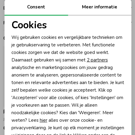
Consent
Meer informatie
Bezorgen of ophalen
Zomeraccessoires
Cookies
Ruilen en retouren
Noodzakelijke cookies
Kledingaccessoires
Wij gebruiken cookies en vergelijkbare technieken om
Gerelateerde producten
Personalisatie cookies
je gebruikservaring te verbeteren. Met functionele
cookies zorgen we dat de website goed werkt.
Beenmode
Analytische cookies
Daarnaast gebruiken wij samen met
2 partners
Marketing cookies
analytische en marketingcookies om jouw gedrag
Winteraccessoires
anoniem te analyseren, gepersonaliseerde content te
tonen en relevante advertenties aan te bieden. Je kunt
zelf bepalen welke cookies je accepteert. Klik op
'Accepteren' voor alle cookies, of kies 'Instellingen' om
Nieuw
je voorkeuren aan te passen. Wil je alleen
Rellix
Rellix
noodzakelijke cookies? Kies dan 'Weigeren'. Meer
Joggingbroek Navy
Cargo Broek Mid Antra
weten? Lees
hier
alles over onze cookie- en
privacyverklaring. Je kunt op elk moment je instellingen
69,95
79,95