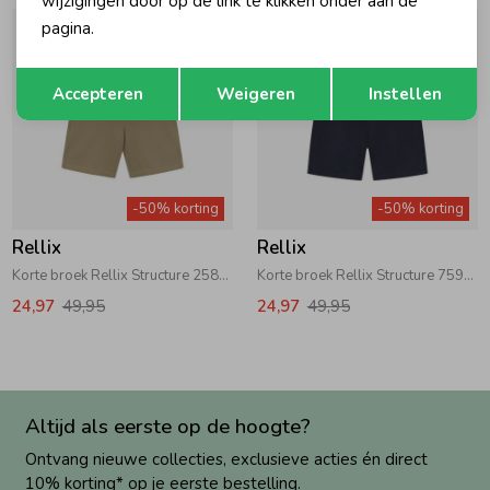
wijzigingen door op de link te klikken onder aan de
pagina.
Opslaan
Terug
Accepteren
Weigeren
Instellen
-50% korting
-50% korting
Rellix
Rellix
Korte broek Rellix Structure 2589 Sand Dust
Korte broek Rellix Structure 7599 Navy
24,97
49,95
24,97
49,95
Altijd als eerste op de hoogte?
Ontvang nieuwe collecties, exclusieve acties én direct
10% korting* op je eerste bestelling.