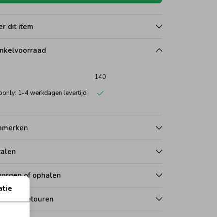
r dit item
nkelvoorraad
140
only: 1-4 werkdagen levertijd
nmerken
talen
zorgen of ophalen
atie
len en retouren