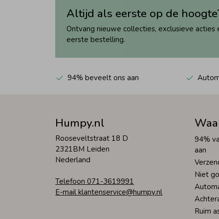
Altijd als eerste op de hoogte
Ontvang nieuwe collecties, exclusieve acties 
eerste bestelling.
94% beveelt ons aan
Automa
Humpy.nl
Waa
Rooseveltstraat 18 D
94% va
2321BM Leiden
aan
Nederland
Verzen
Niet go
Telefoon 071-3619991
Automa
E-mail klantenservice@humpy.nl
Achter
Ruim a