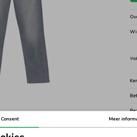
Ove
Wi
Web
Ke
Be
Be
Consent
Meer inform
Rui