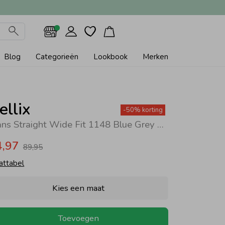
Blog
Categorieën
Lookbook
Merken
ellix
-50% korting
Jeans Straight Wide Fit 1148 Blue Grey Denim
4,97
89,95
attabel
Kies een maat
Toevoegen