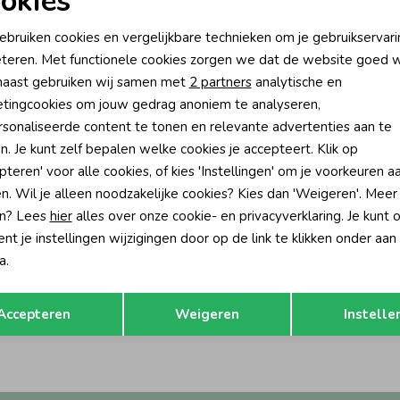
okies
oodzakelijke cookies
Personalisatie cookies
ebruiken cookies en vergelijkbare technieken om je gebruikservari
teren. Met functionele cookies zorgen we dat de website goed w
nalytische cookies
Marketing cookies
aast gebruiken wij samen met
2 partners
analytische en
tingcookies om jouw gedrag anoniem te analyseren,
sonaliseerde content te tonen en relevante advertenties aan te
n. Je kunt zelf bepalen welke cookies je accepteert. Klik op
pteren' voor alle cookies, of kies 'Instellingen' om je voorkeuren a
n. Wil je alleen noodzakelijke cookies? Kies dan 'Weigeren'. Meer
n? Lees
hier
alles over onze cookie- en privacyverklaring. Je kunt 
t je instellingen wijzigingen door op de link te klikken onder aan
-50% korting
-50% k
a.
Rellix
Opslaan
Terug
Rellix Zip Pocket 1999 Black
Sweater Rellix Polo Zip 1402 Wind
Accepteren
Weigeren
Instelle
69,95
34,97
69,95