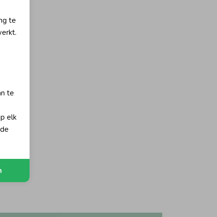
ng te
erkt.
an te
op elk
 de
orting
 Chime
n