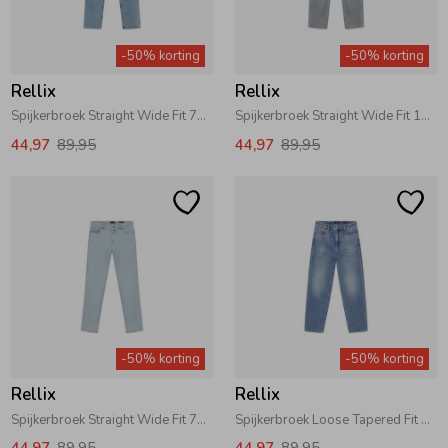
Zomeraccessoires
-50% korting
-50% korting
Rellix
Rellix
Kledingaccessoires
Spijkerbroek Straight Wide Fit 7151 Medium Denim
Spijkerbroek Straight Wide Fit 1149 Used Grey Denim
44,97
89,95
44,97
89,95
Beenmode
Winteraccessoires
-50% korting
-50% korting
Rellix
Rellix
Spijkerbroek Straight Wide Fit 7775 Light Denim Blue
Spijkerbroek Loose Tapered Fit 7151 Medium Denim
44,97
89,95
44,97
89,95