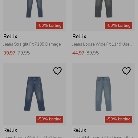
-50% korting
-50% korting
Rellix
Rellix
Jeans Straight Fit 7195 Damaged Medium Denim
Jeans Loose Wide Fit 1149 Used Grey Denim
39,97
79,95
44,97
89,95
-50% korting
-50% korting
Rellix
Rellix
Jeans Loose Wide Fit 7151 Medium Denim
Carrot Fit Jeans 7775 Denim Blue