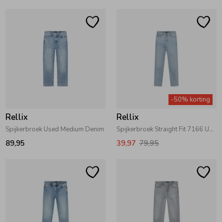
Ondergoed
Blouses
Regenkleding &-laarzen
Blazers & Gilets
Zomeraccessoires
Leggings
-50% korting
Kledingaccessoires
Boxpakjes
Rellix
Rellix
Spijkerbroek Used Medium Denim
Spijkerbroek Straight Fit 7166 Used Light Denim
89,95
39,97
79,95
Beenmode
Rompers
Ondergoed
Regenkleding &-laarzen