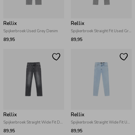
Zwemkleding
Zwemkleding
Cadeaubonnen
Winterjassen
Zwemvesten & Zwembandjes
Winterjassen
Rellix
Rellix
Jassen
Jassen
Haaraccessoires
Zomerjassen
Zomerjassen
Spijkerbroek Used Grey Denim
Spijkerbroek Straight Fit Used Grey Denim
89,95
89,95
Vesten
Vesten
Kledingaccessoires
Overhemden
Overhemden
Babyaccessoires
Colberts & Gilets
Jurken
Verzorgingsproducten
Boxpakjes
Rokken & Skorts
Beenmode
Rellix
Rellix
Spijkerbroek Straight Wide Fit Dark Grey Denim
Spijkerbroek Straight Wide Fit Used Light Denim
Rompers
Jumpsuits
Winteraccessoires
89,95
89,95