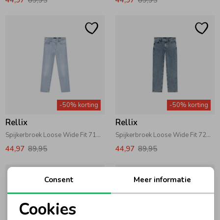
-50% korting
-50% korting
Rellix
Rellix
Spijkerbroek Loose Wide Fit 7151 Medium Denim
Spijkerbroek Loose Wide Fit 7222 Bleach Denim
44,97
89,95
44,97
89,95
Consent
Meer informatie
Cookies
Noodzakelijke cookies