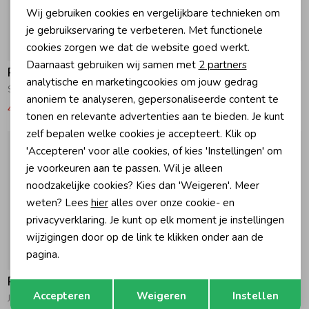
Wij gebruiken cookies en vergelijkbare technieken om
Personalisatie cookies
je gebruikservaring te verbeteren. Met functionele
cookies zorgen we dat de website goed werkt.
-50% korting
-50% korting
Analytische cookies
Daarnaast gebruiken wij samen met
2 partners
Rellix
Rellix
Marketing cookies
analytische en marketingcookies om jouw gedrag
Spijkerbroek Loose Tapered Fit 1149 Used Grey Denim
Jeans Straight Wide Fit 1149 Used Grey Denim
anoniem te analyseren, gepersonaliseerde content te
44,97
89,95
39,97
79,95
tonen en relevante advertenties aan te bieden. Je kunt
zelf bepalen welke cookies je accepteert. Klik op
'Accepteren' voor alle cookies, of kies 'Instellingen' om
je voorkeuren aan te passen. Wil je alleen
noodzakelijke cookies? Kies dan 'Weigeren'. Meer
weten? Lees
hier
alles over onze cookie- en
privacyverklaring. Je kunt op elk moment je instellingen
wijzigingen door op de link te klikken onder aan de
pagina.
-50% korting
-50% korting
Rellix
Rellix
Opslaan
Terug
Accepteren
Weigeren
Instellen
Jeans Straight Wide Fit 7166 Used Light Denim
Jeans Straight Wide Fit 1148 Blue Grey Denim