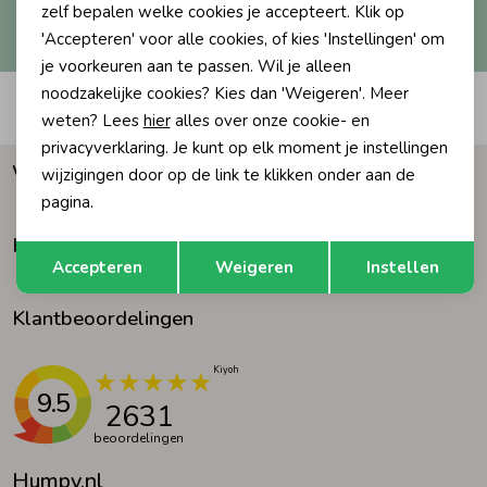
Hoe we met je data omgaan? Bekijk dit in onze
zelf bepalen welke cookies je accepteert. Klik op
privacyverklaring.
'Accepteren' voor alle cookies, of kies 'Instellingen' om
Ondergoed
Blouses
je voorkeuren aan te passen. Wil je alleen
noodzakelijke cookies? Kies dan 'Weigeren'. Meer
Automatisch sparen voor korting
Regenkleding &-laarzen
Blazers & Gilets
weten? Lees
hier
alles over onze cookie- en
privacyverklaring. Je kunt op elk moment je instellingen
Waarom Humpy?
wijzigingen door op de link te klikken onder aan de
Zomeraccessoires
Leggings
pagina.
Klantenservice
Opslaan
Terug
Kledingaccessoires
Boxpakjes
Accepteren
Weigeren
Instellen
Klantbeoordelingen
Beenmode
Rompers
Ondergoed
9.5
2631
beoordelingen
Regenkleding &-laarzen
Humpy.nl