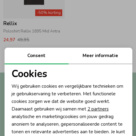
Zwemkleding
Zwemkleding
Cadeaubonnen
Winterjassen
Zwemvesten & Zwembandjes
Winterjassen
-50% korting
Rellix
Jassen
Jassen
Haaraccessoires
Zomerjassen
Zomerjassen
Poloshirt Rellix 1895 Mid Antra
24,97
49,95
Vesten
Vesten
Kledingaccessoires
2
Consent
Meer informatie
Filters
Overhemden
Overhemden
Babyaccessoires
Cookies
Noodzakelijke cookies
Altijd als eerste op de hoogte?
Wij gebruiken cookies en vergelijkbare technieken om
Colberts & Gilets
Jurken
Verzorgingsproducten
Personalisatie cookies
Ontvang nieuwe collecties, exclusieve acties én direct
je gebruikservaring te verbeteren. Met functionele
10% korting* op je eerste bestelling.
cookies zorgen we dat de website goed werkt.
Analytische cookies
Boxpakjes
Rokken & Skorts
Beenmode
Daarnaast gebruiken wij samen met
2 partners
Marketing cookies
analytische en marketingcookies om jouw gedrag
anoniem te analyseren, gepersonaliseerde content te
Aanmelden
Rompers
Jumpsuits
Winteraccessoires
tonen en relevante advertenties aan te bieden. Je kunt