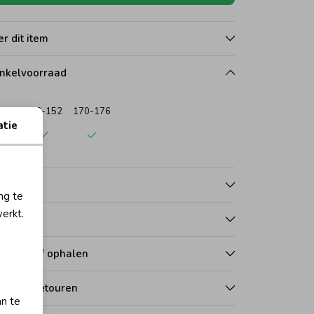
r dit item
nkelvoorraad
146-152
170-176
atie
wijk
nmerken
ng te
erkt.
talen
zorgen of ophalen
len en retouren
an te