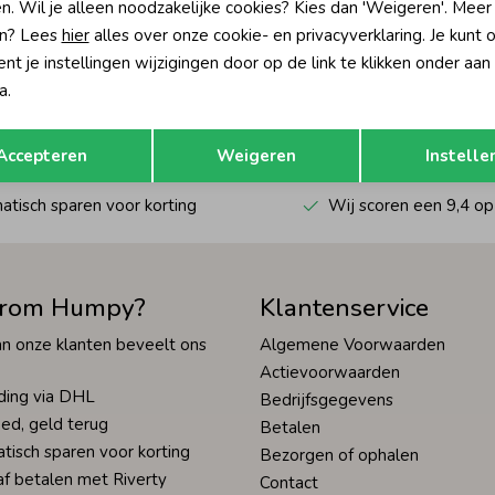
n. Wil je alleen noodzakelijke cookies? Kies dan 'Weigeren'. Meer
n? Lees
hier
alles over onze cookie- en privacyverklaring. Je kunt 
?
t je instellingen wijzigingen door op de link te klikken onder aan
a.
én direct 10% korting* op je
Hoe we met je data omgaan? Bek
Opslaan
Terug
Accepteren
Weigeren
Instelle
tisch sparen voor korting
Wij scoren een 9,4 op
rom Humpy?
Klantenservice
n onze klanten beveelt ons
Algemene Voorwaarden
Actievoorwaarden
ding via DHL
Bedrijfsgegevens
ed, geld terug
Betalen
tisch sparen voor korting
Bezorgen of ophalen
af betalen met Riverty
Contact