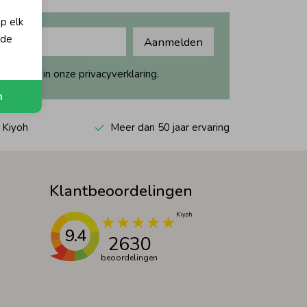
op elk
 de
Aanmelden
ijk dit in onze privacyverklaring.
n
 Kiyoh
Meer dan 50 jaar ervaring
Klantbeoordelingen
9.4
2630
beoordelingen