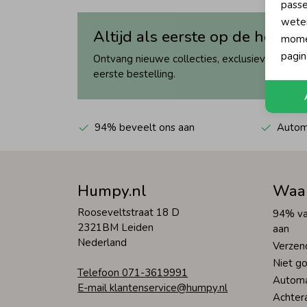
passe
wete
Altijd als eerste op de hoogte
momen
pagin
Ontvang nieuwe collecties, exclusieve acties 
eerste bestelling.
94% beveelt ons aan
Automa
Humpy.nl
Waa
Rooseveltstraat 18 D
94% va
2321BM Leiden
aan
Nederland
Verzen
Niet go
Telefoon 071-3619991
Automa
E-mail klantenservice@humpy.nl
Achter