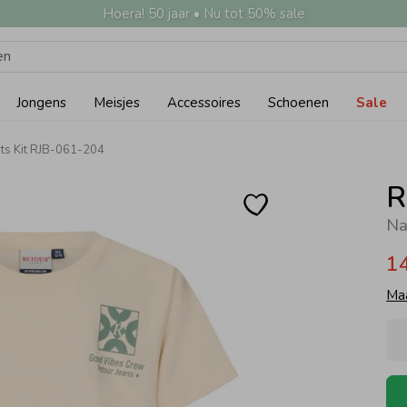
Hoera! 50 jaar • Nu tot 50% sale
Jongens
Meisjes
Accessoires
Schoenen
Sale
rts Kit RJB-061-204
R
Na
1
Ma