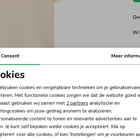
Ove
Wi
Consent
Meer inform
Kat
okies
oodzakelijke cookies
Personalisatie cookies
Ke
ebruiken cookies en vergelijkbare technieken om je gebruikservari
teren. Met functionele cookies zorgen we dat de website goed w
nalytische cookies
Marketing cookies
Be
aast gebruiken wij samen met
2 partners
analytische en
tingcookies om jouw gedrag anoniem te analyseren,
Be
sonaliseerde content te tonen en relevante advertenties aan te
n. Je kunt zelf bepalen welke cookies je accepteert. Klik op
Rui
pteren' voor alle cookies, of kies 'Instellingen' om je voorkeuren a