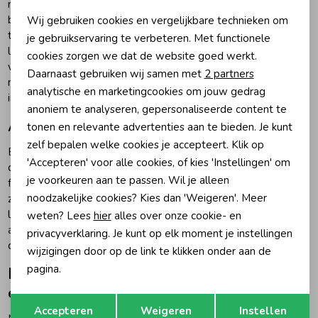
Noodzakelijke cookies
maakt zo kleding die opvalt zonder over de top te zijn. De
broeken hebben een relaxte fit met slimme afwerkingen,
Wij gebruiken cookies en vergelijkbare technieken om
Zomeraccessoires
Personalisatie cookies
terwijl de truien en shirts grafische prints en opvallende logo’s
je gebruikservaring te verbeteren. Met functionele
laten zien. Alles is ontworpen met het oog op beweging,
cookies zorgen we dat de website goed werkt.
Analytische cookies
vrijheid en draagplezier. Het merk spreekt jongens aan die
Daarnaast gebruiken wij samen met
2 partners
Kledingaccessoires
niet bang zijn om zichzelf te laten zien, op hun eigen manier en
Marketing cookies
analytische en marketingcookies om jouw gedrag
in hun eigen tempo.
anoniem te analyseren, gepersonaliseerde content te
Altijd de nieuwste looks bij Humpy.nl
Beenmode
tonen en relevante advertenties aan te bieden. Je kunt
zelf bepalen welke cookies je accepteert. Klik op
Bij Humpy.nl zorgen we ervoor dat je altijd toegang hebt tot
'Accepteren' voor alle cookies, of kies 'Instellingen' om
de nieuwste collecties van Retour Jeans. Elk seizoen brengt
Winteraccessoires
je voorkeuren aan te passen. Wil je alleen
frisse kleuren, vernieuwde pasvormen en stijlvolle details,
noodzakelijke cookies? Kies dan 'Weigeren'. Meer
zodat de garderobe van je zoon altijd up-to-date is. We
letten op pasvorm, materiaal en uitstraling en selecteren
weten? Lees
hier
alles over onze cookie- en
alleen de beste items voor onze webshop. Zo weet je zeker
privacyverklaring. Je kunt op elk moment je instellingen
dat je kiest voor kwaliteit die kinderen graag dragen.
wijzigingen door op de link te klikken onder aan de
pagina.
Retour Jeans jongenskleding bestel je
eenvoudig online
Opslaan
Terug
Accepteren
Weigeren
Instellen