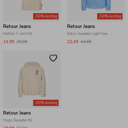
Zwemkleding
Zwemkleding
Cadeaubonnen
Winterjassen
Zwemvesten & Zwembandjes
Winterjassen
-50% korting
-50% korting
Retour Jeans
Retour Jeans
Jassen
Jassen
Haaraccessoires
Zomerjassen
Zomerjassen
Nathan T-shirt Kit
Eelco Sweater Light Sea
14,99
29,99
22,49
44,99
Vesten
Vesten
Kledingaccessoires
Overhemden
Overhemden
Babyaccessoires
Colberts & Gilets
Jurken
Verzorgingsproducten
Boxpakjes
Rokken & Skorts
Beenmode
-50% korting
Retour Jeans
Rompers
Jumpsuits
Winteraccessoires
Hugo Sweater Kit