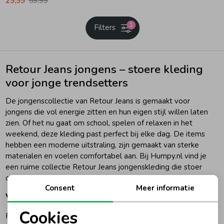
29,99
59,99
Ondergoed
Blouses
1
Filters
Regenkleding &-laarzen
Blazers & Gilets
Retour Jeans jongens – stoere kleding
voor jonge trendsetters
Zomeraccessoires
Leggings
De jongenscollectie van Retour Jeans is gemaakt voor
jongens die vol energie zitten en hun eigen stijl willen laten
Kledingaccessoires
Boxpakjes
zien. Of het nu gaat om school, spelen of relaxen in het
weekend, deze kleding past perfect bij elke dag. De items
hebben een moderne uitstraling, zijn gemaakt van sterke
Beenmode
Rompers
materialen en voelen comfortabel aan. Bij Humpy.nl vind je
een ruime collectie Retour Jeans jongenskleding die stoer
oogt en lang meegaat.
Ondergoed
Consent
Meer informatie
Voor jongens met lef en stijl
Cookies
Regenkleding &-laarzen
Retour Jeans mixt sportieve invloeden met urban details en