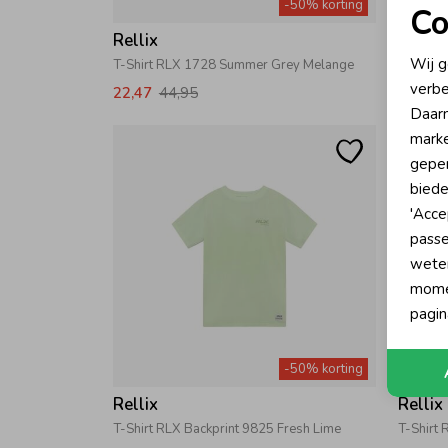
-50% korting
Co
Rellix
Rellix
N
Wij g
T-Shirt RLX 1728 Summer Grey Melange
T-Shirt 
verbe
22,47
44,95
19,97
A
Daarn
marke
geper
biede
'Acce
passe
wete
momen
pagin
-50% korting
Rellix
Rellix
T-Shirt RLX Backprint 9825 Fresh Lime
T-Shirt 