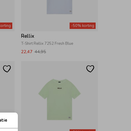
orting
-50% korting
Rellix
T-Shirt Rellix 7252 Fresh Blue
22,47
44,95
atie