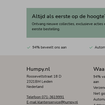
Altijd als eerste op de hoogte
Ontvang nieuwe collecties, exclusieve acties 
eerste bestelling.
94% beveelt ons aan
Automa
Humpy.nl
Waa
Rooseveltstraat 18 D
94% va
2321BM Leiden
aan
Nederland
Verzen
Niet go
Telefoon 071-3619991
Automa
E-mail klantenservice@humpy.nl