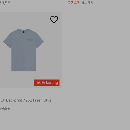
39,95
22,47
44,95
-50% korting
RLX Backprint 7252 Fresh Blue
39,95