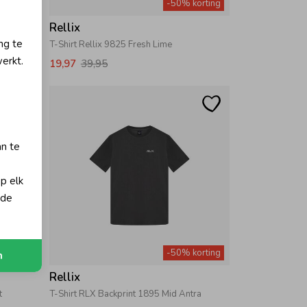
orting
-50% korting
Rellix
ng te
T-Shirt Rellix 9825 Fresh Lime
erkt.
19,97
39,95
an te
op elk
 de
orting
-50% korting
n
Rellix
t
T-Shirt RLX Backprint 1895 Mid Antra