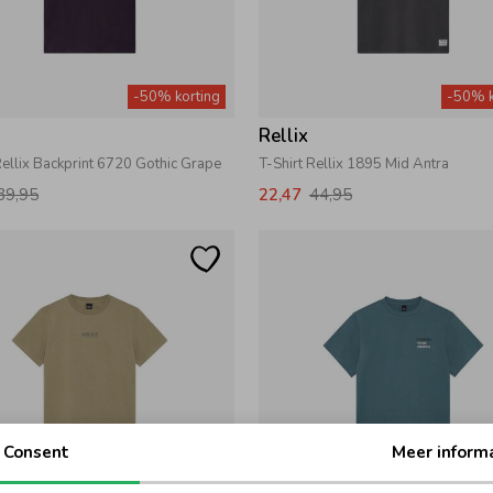
-50% korting
-50% k
Rellix
Rellix Backprint 6720 Gothic Grape
T-Shirt Rellix 1895 Mid Antra
39,95
22,47
44,95
Consent
Meer inform