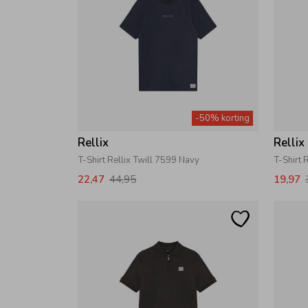
-50% korting
Rellix
Rellix
T-Shirt Rellix Twill 7599 Navy
T-Shirt 
22,47
44,95
19,97