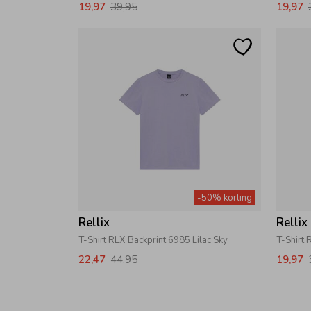
19,97
39,95
19,97
-50% korting
Rellix
Rellix
T-Shirt RLX Backprint 6985 Lilac Sky
T-Shirt 
22,47
44,95
19,97