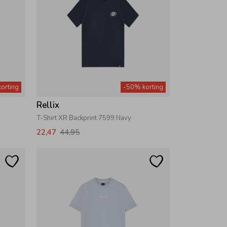
orting
-50% korting
Rellix
T-Shirt XR Backprint 7599 Navy
22,47
44,95