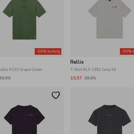
-50% korting
-50% k
Rellix
Rellix 9333 Grape Green
T-Shirt RLX 1481 Grey Kit
39,95
19,97
39,95