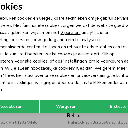
-50% korting
-50% k
okies
Rellix
oodzakelijke cookies
Personalisatie cookies
ebruiken cookies en vergelijkbare technieken om je gebruikservari
Rellix Backprint 2589 Sand Dust
T-Shirt Backprint 7104 Silk Blue
teren. Met functionele cookies zorgen we dat de website goed w
39,95
22,47
44,95
nalytische cookies
Marketing cookies
aast gebruiken wij samen met
2 partners
analytische en
tingcookies om jouw gedrag anoniem te analyseren,
sonaliseerde content te tonen en relevante advertenties aan te
n. Je kunt zelf bepalen welke cookies je accepteert. Klik op
pteren' voor alle cookies, of kies 'Instellingen' om je voorkeuren a
n. Wil je alleen noodzakelijke cookies? Kies dan 'Weigeren'. Meer
n? Lees
hier
alles over onze cookie- en privacyverklaring. Je kunt 
t je instellingen wijzigingen door op de link te klikken onder aan
a.
Opslaan
Terug
-50% korting
-50% k
Accepteren
Weigeren
Instelle
Rellix
Rellix Print 1902 White
T-Shirt XR Structure 2589 Sand Dus