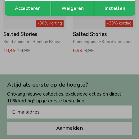
Opslaan
Terug
Accepteren
Weigeren
Instellen
-30% korting
-30% korting
Salted Stories
Salted Stories
Solid Zonnebril Bombay Brown
Pommegranate Koord voor zonnebril Bombay Brown
10,49
14,99
6,99
9,99
Altijd als eerste op de hoogte?
Ontvang nieuwe collecties, exclusieve acties én direct
10% korting* op je eerste bestelling.
Aanmelden