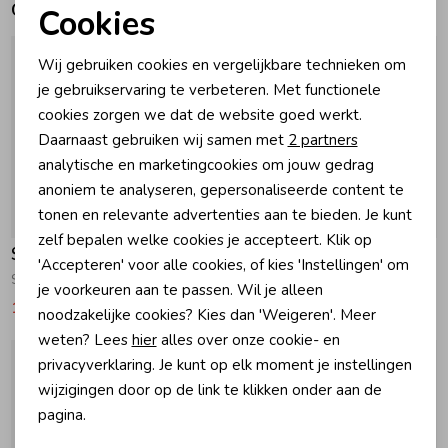
Gerelateerde producten
Cookies
Noodzakelijke cookies
Zomeraccessoires
Wij gebruiken cookies en vergelijkbare technieken om
Personalisatie cookies
je gebruikservaring te verbeteren. Met functionele
Kledingaccessoires
cookies zorgen we dat de website goed werkt.
Analytische cookies
Daarnaast gebruiken wij samen met
2 partners
Marketing cookies
analytische en marketingcookies om jouw gedrag
Beenmode
anoniem te analyseren, gepersonaliseerde content te
tonen en relevante advertenties aan te bieden. Je kunt
-30% korting
-30% korting
zelf bepalen welke cookies je accepteert. Klik op
Winteraccessoires
Salted Stories
Salted Stories
'Accepteren' voor alle cookies, of kies 'Instellingen' om
Solid Zonnebril Iguana
Flower Zonnebril Dusky Orchid
je voorkeuren aan te passen. Wil je alleen
10,49
14,99
10,49
14,99
noodzakelijke cookies? Kies dan 'Weigeren'. Meer
weten? Lees
hier
alles over onze cookie- en
privacyverklaring. Je kunt op elk moment je instellingen
wijzigingen door op de link te klikken onder aan de
pagina.