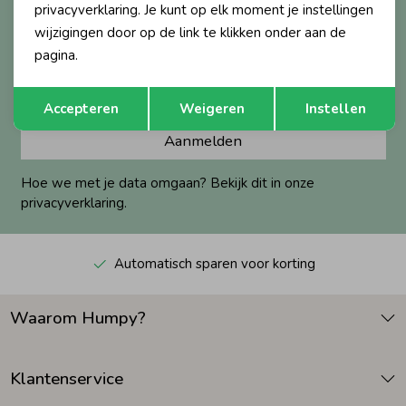
privacyverklaring. Je kunt op elk moment je instellingen
Altijd als eerste op de hoogte?
wijzigingen door op de link te klikken onder aan de
Zomeraccessoires
Ontvang nieuwe collecties, exclusieve acties én direct
pagina.
10% korting* op je eerste bestelling.
Opslaan
Terug
Kledingaccessoires
Accepteren
Weigeren
Instellen
Aanmelden
Beenmode
Hoe we met je data omgaan? Bekijk dit in onze
privacyverklaring.
Winteraccessoires
Automatisch sparen voor korting
Waarom Humpy?
Klantenservice