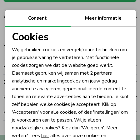
Ondergoed
Blouses
Winkelvoorraad
Consent
Meer informatie
Regenkleding &-laarzen
Blazers & Gilets
Cookies
1S
Noodzakelijke cookies
Leiden
Wij gebruiken cookies en vergelijkbare technieken om
Zomeraccessoires
Leggings
Personalisatie cookies
je gebruikservaring te verbeteren. Met functionele
cookies zorgen we dat de website goed werkt.
Kenmerken
Analytische cookies
Kledingaccessoires
Boxpakjes
Daarnaast gebruiken wij samen met
2 partners
Marketing cookies
analytische en marketingcookies om jouw gedrag
Betalen
anoniem te analyseren, gepersonaliseerde content te
Beenmode
Rompers
tonen en relevante advertenties aan te bieden. Je kunt
Bezorgen of ophalen
zelf bepalen welke cookies je accepteert. Klik op
'Accepteren' voor alle cookies, of kies 'Instellingen' om
Ruilen en retouren
Ondergoed
je voorkeuren aan te passen. Wil je alleen
noodzakelijke cookies? Kies dan 'Weigeren'. Meer
Regenkleding &-laarzen
weten? Lees
hier
alles over onze cookie- en